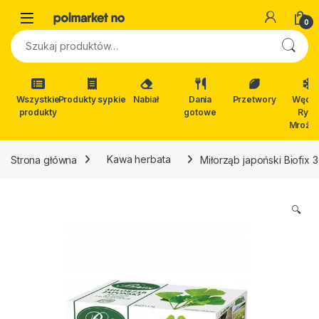
Skip to navigation
Skip to content
Open
0
Szukaj:
Wszystkie
Produkty sypkie
Nabiał
Dania
Przetwory
Wędli
produkty
gotowe
Ryby
Mrożon
Strona główna
Kawa herbata
Miłorząb japoński Biofix 
🔍