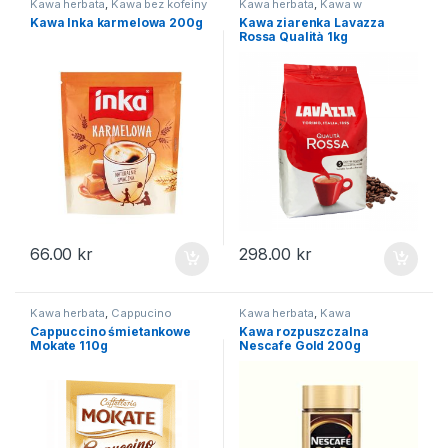
Kawa herbata
,
Kawa bez kofeiny
Kawa herbata
,
Kawa w
ziarenkach
Kawa Inka karmelowa 200g
Kawa ziarenka Lavazza
Rossa Qualità 1kg
66.00
kr
298.00
kr
Kawa herbata
,
Cappucino
Kawa herbata
,
Kawa
rozpuszczalna
Cappuccino śmietankowe
Kawa rozpuszczalna
Mokate 110g
Nescafe Gold 200g