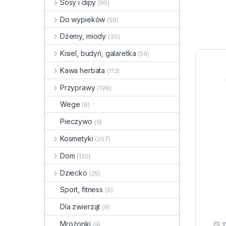
Sosy i dipy
(95)
Do wypieków
(56)
Dżemy, miody
(30)
Kisiel, budyń, galaretka
(59)
Kawa herbata
(113)
Przyprawy
(199)
Wege
(6)
Pieczywo
(9)
Kosmetyki
(207)
Dom
(120)
Dziecko
(29)
Sport, fitness
(6)
Dla zwierząt
(9)
Mrożonki
(9)
T