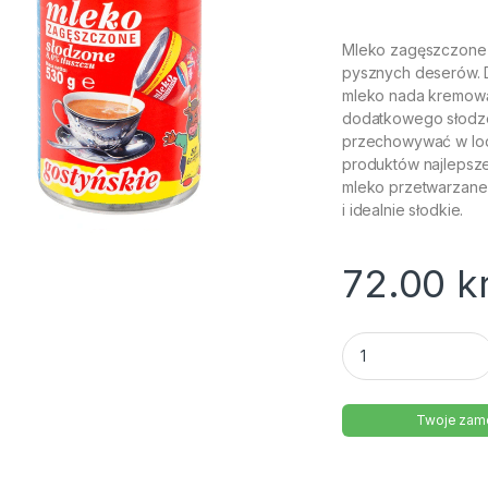
Mleko zagęszczone s
pysznych deserów. D
mleko nada kremową 
dodatkowego słodze
przechowywać w lodó
produktów najlepsze
mleko przetwarzane
i idealnie słodkie.
72.00
k
Mleko zagęszczone
Twoje zamó