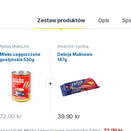
Zestaw produktów
Opis
Spe
Nabiał
,
Mleko
,
Do
Słodycze i ciastka
,
wypieków
,
Dodatki do
Ciastka
ciast
,
Na święta
Mleko zagęszczone
Delicje Malinowe
gostyńskie 530g
147g
72.00
kr
39.90
kr
72.00
kr
en produkt:
Mleko zagęszczone gostyńskie 530g
-