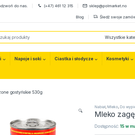
adzwoń do nas.
(+47) 461 12 315
sklep@polmarket.no
Blog
Śledź swoje zamów
or:
i
Napoje i soki
Ciastka i słodycze
Kosmetyki
one gostyńskie 530g
Nabiał
,
Mleko
,
Do wypi
🔍
Mleko zagę
Dostępność:
15 w m