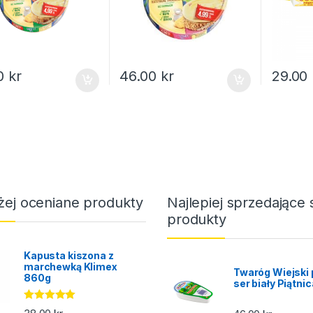
00
kr
46.00
kr
29.00
żej oceniane produkty
Najlepiej sprzedające 
produkty
Kapusta kiszona z
marchewką Klimex
Twaróg Wiejski 
860g
ser biały Piątni
Oceniono