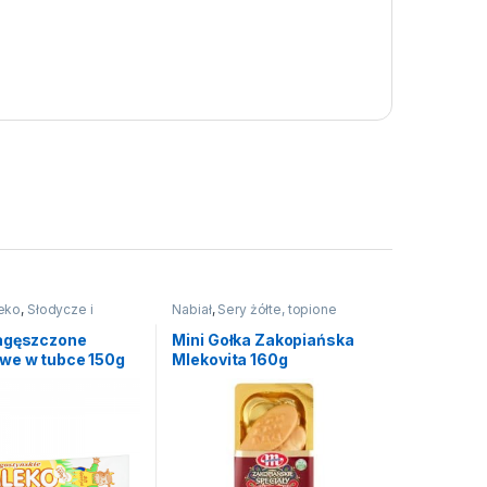
eko
,
Słodycze i
Nabiał
,
Sery żółte, topione
nne słodycze
agęszczone
Mini Gołka Zakopiańska
we w tubce 150g
Mlekovita 160g