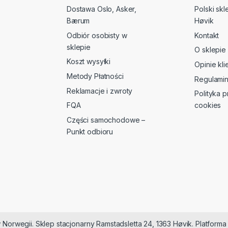
Dostawa Oslo, Asker,
Polski sk
Bærum
Høvik
Odbiór osobisty w
Kontakt
sklepie
O sklepie
Koszt wysyłki
Opinie kl
Metody Płatności
Regulami
Reklamacje i zwroty
Polityka p
FQA
cookies
Części samochodowe –
Punkt odbioru
 Norwegii. Sklep stacjonarny Ramstadsletta 24, 1363 Høvik. Platfor