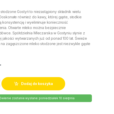
łodzone Gostyń to niezastąpiony składnik wielu
oskonałe również do kawy, której gęste, słodkie
konsystencję i wyeliminuje konieczność
nia. Otwarte mleko można bezpiecznie
wce. Spółdzielnia Mleczarska w Gostyniu słynie z
j jakości wytwarzanych już od ponad 100 lat. Świeże
 na zagęszczone mleko słodzone jest niezwykle gęste
r
 gostyńskie 530g quantity
Dodaj do koszyka
wienie zostanie wysłane: poniedziałek 10 sierpnia