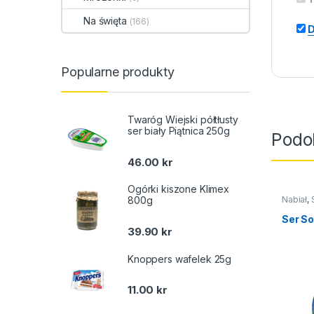
Na święta
(166)
D
Popularne produkty
Twaróg Wiejski półtłusty
ser biały Piątnica 250g
Podo
46.00
kr
Ogórki kiszone Klimex
Nabiał
,
800g
Ser So
39.90
kr
Knoppers wafelek 25g
11.00
kr