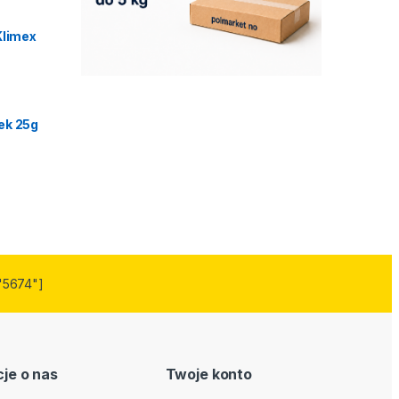
Klimex
ek 25g
"5674"]
je o nas
Twoje konto