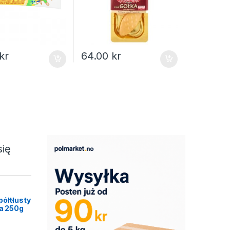
kr
64.00
kr
się
półtłusty
ca 250g