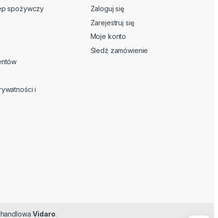
lep spożywczy
Zaloguj się
Zarejestruj się
Moje konto
Śledź zamówienie
ientów
n
rywatności i
ma handlowa
Vidaro
.
Feromoner