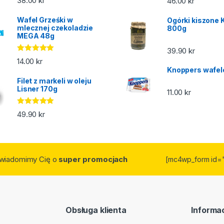
38.00
kr
46.00
kr
5.00
na 5
Wafel Grześki w
Ogórki kiszone 
mlecznej czekoladzie
800g
MEGA 48g
39.90
kr
Oceniono
14.00
kr
5.00
na 5
Knoppers wafel
Filet z markeli w oleju
Lisner 170g
11.00
kr
Oceniono
49.90
kr
5.00
na 5
owiadomimy Cię o
super promocjach
[mc4wp_form id=
Obsługa klienta
Informac