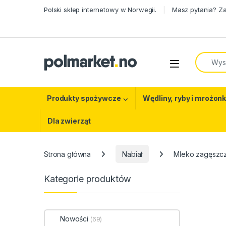
Skip to navigation
Skip to content
Polski sklep internetowy w Norwegii.
Masz pytania? Z
Search f
Open
Produkty spożywcze
Wędliny, ryby i mrożonk
Dla zwierząt
Strona główna
Nabiał
Mleko zagęszcz
Kategorie produktów
Nowości
(69)