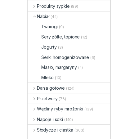
Produkty sypkie
(89)
Nabiał
(44)
Twarogi
(9)
Sery żółte, topione
(12)
Jogurty
(3)
Serki homogenizowane
(6)
Masło, margaryny
(4)
Mleko
(10)
Dania gotowe
(124)
Przetwory
(76)
Wędliny ryby mrożonki
(139)
Napoje i soki
(140)
Słodycze i ciastka
(303)