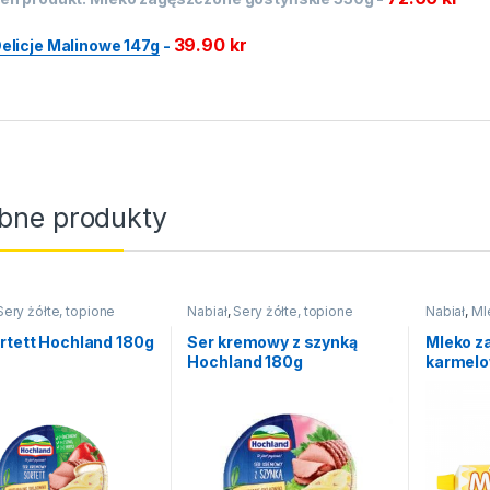
39.90
kr
elicje Malinowe 147g
-
bne produkty
Sery żółte, topione
Nabiał
,
Sery żółte, topione
Nabiał
,
Ml
ciastka
,
I
rtett Hochland 180g
Ser kremowy z szynką
Mleko z
Hochland 180g
karmelo