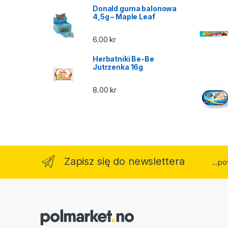
Donald guma balonowa
4,5g – Maple Leaf
6.00
kr
Herbatniki Be-Be
Jutrzenka 16g
8.00
kr
Zapisz się do newslettera
...p