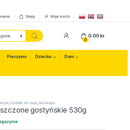
ienie
Sklep
Moje konto
My Account
0.00
kr
0
Pieczywo
Dziecko
Dom
eków
,
Dodatki do ciast
,
Na święta
szczone gostyńskie 530g
agazynie