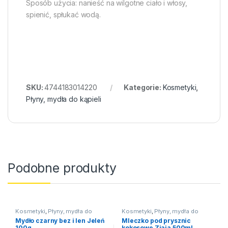
Sposób użycia: nanieść na wilgotne ciało i włosy,
spienić, spłukać wodą.
SKU:
4744183014220
Kategorie:
Kosmetyki
,
Płyny, mydła do kąpieli
Podobne produkty
Kosmetyki
,
Płyny, mydła do
Kosmetyki
,
Płyny, mydła do
kąpieli
kąpieli
Mydło czarny bez i len Jeleń
Mleczko pod prysznic
100g
kokosowe Ziaja 500ml