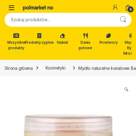
Skip to navigation
Skip to content
Open
0
Szukaj:
Wszystkie
Produkty sypkie
Nabiał
Dania
Przetwory
Wędli
produkty
gotowe
Ryby
Mrożon
Strona główna
Kosmetyki
Mydło naturalne kwiatowe Ba
🔍