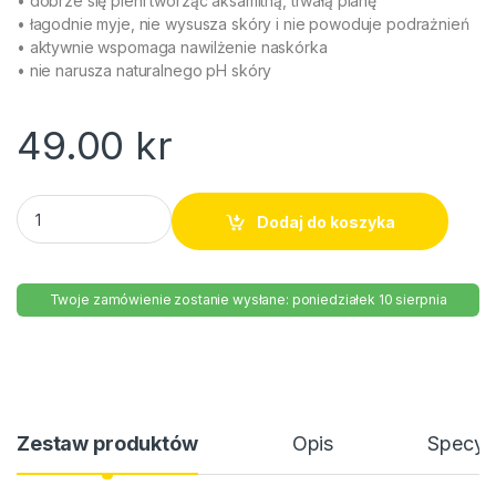
• dobrze się pieni tworząc aksamitną, trwałą pianę
• łagodnie myje, nie wysusza skóry i nie powoduje podrażnień
• aktywnie wspomaga nawilżenie naskórka
• nie narusza naturalnego pH skóry
49.00
kr
Mydło w żelu dla dzieci Ziaja 500ml quantity
Dodaj do koszyka
Twoje zamówienie zostanie wysłane: poniedziałek 10 sierpnia
Zestaw produktów
Opis
Specyfi