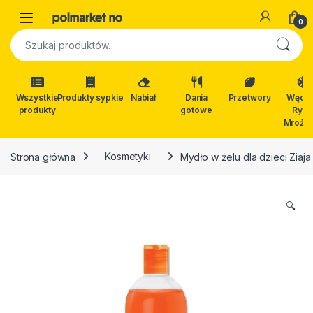
Skip to navigation
Skip to content
Open
0
Szukaj:
Wszystkie
Produkty sypkie
Nabiał
Dania
Przetwory
Wędli
produkty
gotowe
Ryby
Mrożon
Strona główna
Kosmetyki
Mydło w żelu dla dzieci Ziaj
🔍