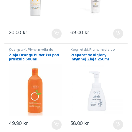
20.00
kr
68.00
kr
Kosmetyki
,
Płyny, mydła do
Kosmetyki
,
Płyny, mydła do
kąpieli
kąpieli
Ziaja Orange Butter żel pod
Preparat do higieny
prysznic 500ml
intymnej Ziaja 250ml
49.90
kr
58.00
kr