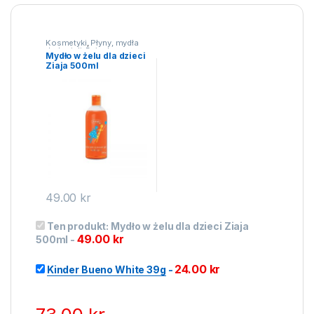
Kosmetyki
,
Płyny, mydła
do kąpieli
,
Dziecko
,
Mydło w żelu dla dzieci
Kosmetyki dla dzieci
Ziaja 500ml
49.00
kr
Ten produkt:
Mydło w żelu dla dzieci Ziaja
49.00
kr
500ml
-
24.00
kr
Kinder Bueno White 39g
-