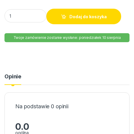
Napój energetyczny Dzik Tropic Zero 500ml puszka quantity
Dodaj do koszyka
Twoje zamówienie zostanie wysłane: poniedziałek 10 sierpnia
Opinie
Na podstawie 0 opinii
0.0
ogólna