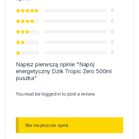
0
0
0
0
0
Napisz pierwszą opinie "Napój
energetyczny Dzik Tropic Zero 500ml
puszka"
You must be
logged in
to post a review.
Nie ma jeszcze opinii.