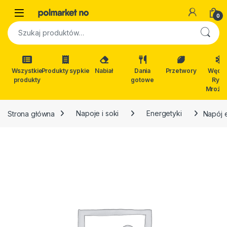
Skip to navigation
Skip to content
Open
0
Szukaj:
Wszystkie
Produkty sypkie
Nabiał
Dania
Przetwory
Wędli
produkty
gotowe
Ryby
Mrożon
Strona główna
Napoje i soki
Energetyki
Napój 