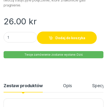
tworzą tradycyjne połączenie, które znakomicie gasi
pragnienie.
26.00
kr
Napój Tymbark jabłko-mięta 1 litr quantity
Dodaj do koszyka
Twoje zamówienie zostanie wysłane: Dziś
Zestaw produktów
Opis
Specyfi