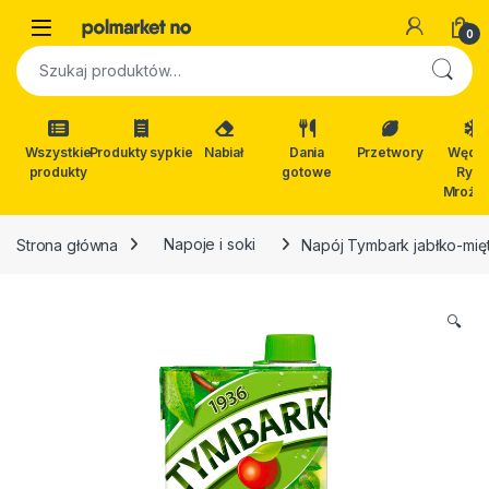
Skip to navigation
Skip to content
Open
0
Szukaj:
Wszystkie
Produkty sypkie
Nabiał
Dania
Przetwory
Wędli
produkty
gotowe
Ryby
Mrożon
Strona główna
Napoje i soki
Napój Tymbark jabłko-mięta 
🔍