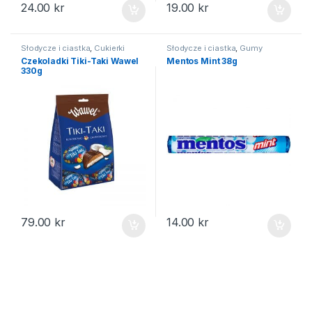
24.00
kr
19.00
kr
Słodycze i ciastka
,
Cukierki
Słodycze i ciastka
,
Gumy
Czekoladki Tiki-Taki Wawel
Mentos Mint 38g
330g
79.00
kr
14.00
kr