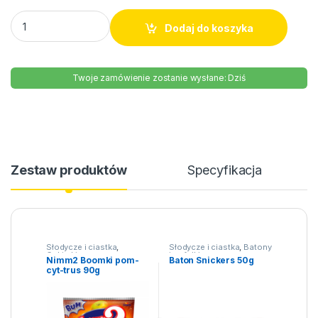
Nimm2 Boomki pom-cyt-trus 90g quantity
Dodaj do koszyka
Twoje zamówienie zostanie wysłane: Dziś
Zestaw produktów
Specyfikacja
Słodycze i ciastka
,
Słodycze i ciastka
,
Batony
Cukierki
i wafelki
Nimm2 Boomki pom-
Baton Snickers 50g
cyt-trus 90g