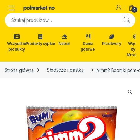
Skip to navigation
Skip to content
Open
0
Szukaj:
Wszystkie
Produkty sypkie
Nabiał
Dania
Przetwory
Wędli
produkty
gotowe
Ryby
Mrożon
Strona główna
Słodycze i ciastka
Nimm2 Boomki pom-c
🔍