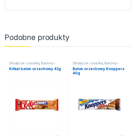
Podobne produkty
Słodycze i ciastka
,
Batony i
Słodycze i ciastka
,
Batony i
wafelki
wafelki
Kitkat baton orzechowy 42g
Baton orzechowy Knoppers
40g