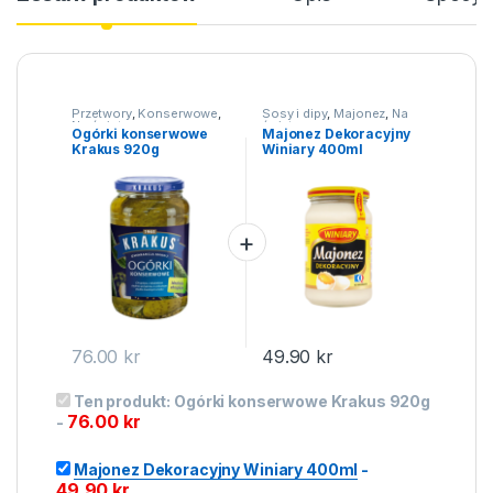
Przetwory
,
Konserwowe
,
Sosy i dipy
,
Majonez
,
Na
Na święta
święta
Ogórki konserwowe
Majonez Dekoracyjny
Krakus 920g
Winiary 400ml
76.00
kr
49.90
kr
Ten produkt:
Ogórki konserwowe Krakus 920g
76.00
kr
-
Majonez Dekoracyjny Winiary 400ml
-
49.90
kr