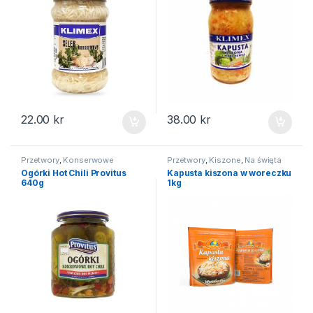
22.00
kr
38.00
kr
Przetwory
,
Konserwowe
Przetwory
,
Kiszone
,
Na święta
Ogórki Hot Chili Provitus
Kapusta kiszona w woreczku
640g
1kg