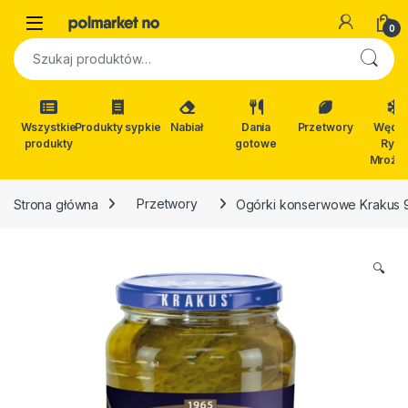
Skip to navigation
Skip to content
Open
0
Szukaj:
Wszystkie
Produkty sypkie
Nabiał
Dania
Przetwory
Wędli
produkty
gotowe
Ryby
Mrożon
Strona główna
Przetwory
Ogórki konserwowe Krakus 
🔍