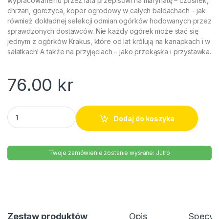
wypracowanemu przez lata przepisowi na marynatę – czosnek,
chrzan, gorczyca, koper ogrodowy w całych baldachach – jak
również dokładnej selekcji odmian ogórków hodowanych przez
sprawdzonych dostawców. Nie każdy ogórek może stać się
jednym z ogórków Krakus, które od lat królują na kanapkach i w
sałatkach! A także na przyjęciach – jako przekąska i przystawka.
76.00
kr
Ogórki konserwowe Krakus 920g quantity
Dodaj do koszyka
Twoje zamówienie zostanie wysłane: Jutro
Zestaw produktów
Opis
Specyfi