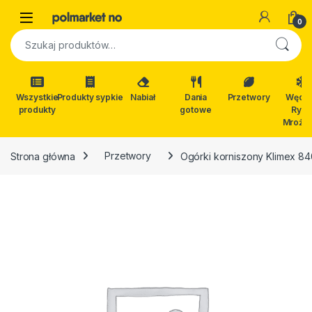
Skip to navigation
Skip to content
Open
0
Szukaj:
Wszystkie
Produkty sypkie
Nabiał
Dania
Przetwory
Wędli
produkty
gotowe
Ryby
Mrożon
Strona główna
Przetwory
Ogórki korniszony Klimex 8