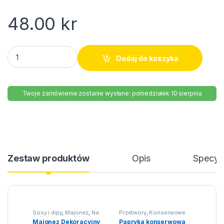
48.00
kr
Ogórki korniszony Klimex 840g quantity
Dodaj do koszyka
Twoje zamówienie zostanie wysłane: poniedziałek 10 sierpnia
Zestaw produktów
Opis
Specyfi
Sosy i dipy
,
Majonez
,
Na
Przetwory
,
Konserwowe
święta
Majonez Dekoracyjny
Papryka konserwowa