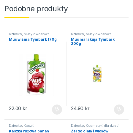
Podobne produkty
Dziecko
,
Musy owocowe
Dziecko
,
Musy owocowe
Mus wiśnia Tymbark 170g
Mus marakuja Tymbark
200g
22.00
kr
24.90
kr
Dziecko
,
Kaszki
Dziecko
,
Kosmetyki dla dzieci
Kaszka ryżowa banan
Żel do ciała i włosów