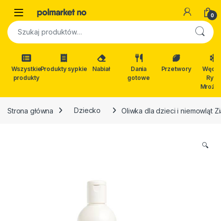
Skip to navigation
Skip to content
Open
0
Szukaj:
Wszystkie
Produkty sypkie
Nabiał
Dania
Przetwory
Wędli
produkty
gotowe
Ryby
Mrożon
Strona główna
Dziecko
Oliwka dla dzieci i niemowląt Z
🔍