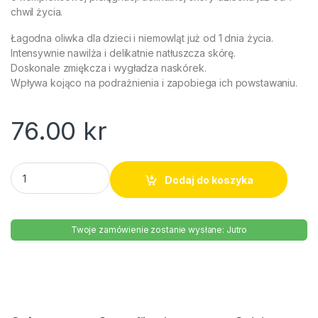
chwil życia.
Łagodna oliwka dla dzieci i niemowląt już od 1 dnia życia.
Intensywnie nawilża i delikatnie natłuszcza skórę.
Doskonale zmiękcza i wygładza naskórek.
Wpływa kojąco na podrażnienia i zapobiega ich powstawaniu.
76.00
kr
Oliwka dla dzieci i niemowląt Ziaja 270ml quantity
Dodaj do koszyka
Twoje zamówienie zostanie wysłane: Jutro