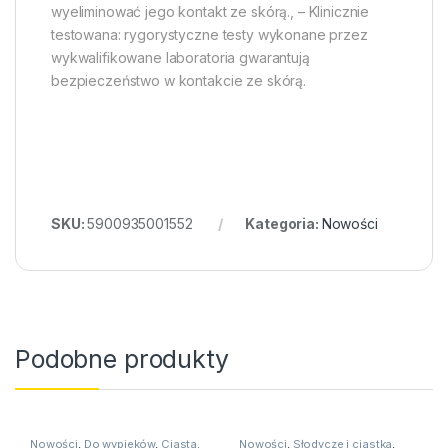
wyeliminować jego kontakt ze skórą., – Klinicznie
testowana: rygorystyczne testy wykonane przez
wykwalifikowane laboratoria gwarantują
bezpieczeństwo w kontakcie ze skórą.
SKU:
5900935001552
Kategoria:
Nowości
Podobne produkty
Nowości
,
Do wypieków
,
Ciasta,
Nowości
,
Słodycze i ciastka
,