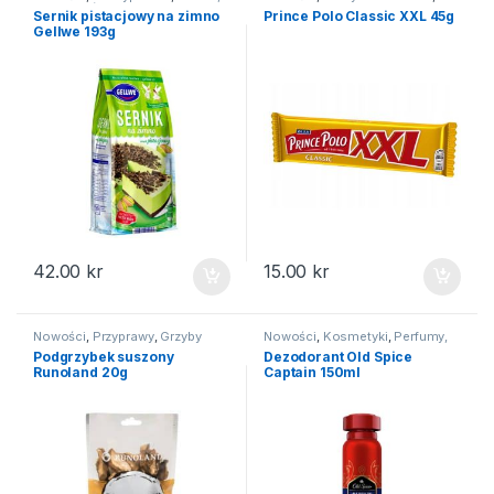
gofry
,
Na święta
Batony i wafelki
Sernik pistacjowy na zimno
Prince Polo Classic XXL 45g
Gellwe 193g
42.00
kr
15.00
kr
Nowości
,
Przyprawy
,
Grzyby
Nowości
,
Kosmetyki
,
Perfumy,
suszone
dezodoranty
Podgrzybek suszony
Dezodorant Old Spice
Runoland 20g
Captain 150ml