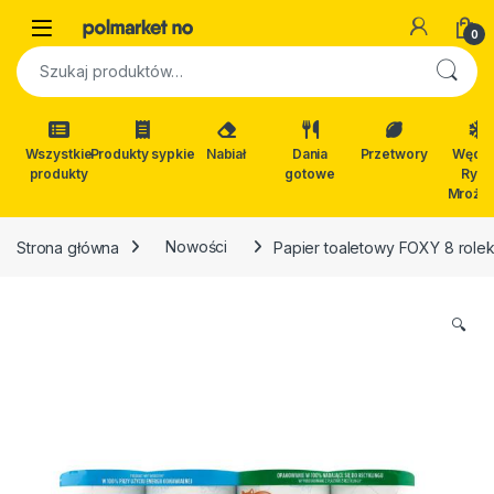
Skip to navigation
Skip to content
Open
0
Szukaj:
Wszystkie
Produkty sypkie
Nabiał
Dania
Przetwory
Wędli
produkty
gotowe
Ryby
Mrożon
Strona główna
Nowości
Papier toaletowy FOXY 8 role
🔍