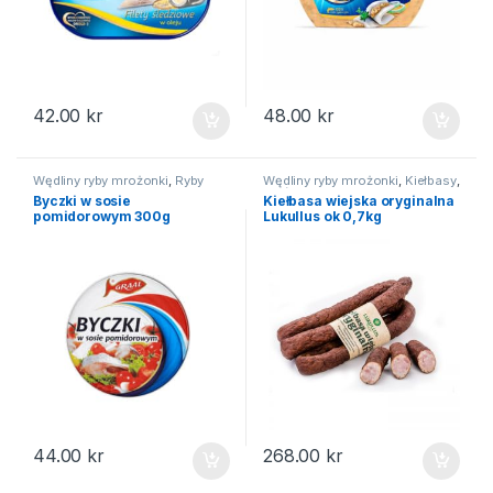
42.00
kr
48.00
kr
Wędliny ryby mrożonki
,
Ryby
Wędliny ryby mrożonki
,
Kiełbasy
,
Na święta
Byczki w sosie
Kiełbasa wiejska oryginalna
pomidorowym 300g
Lukullus ok 0,7kg
44.00
kr
268.00
kr