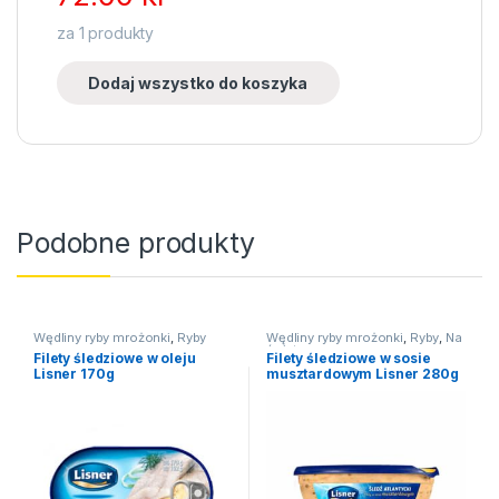
za
1
produkty
Dodaj wszystko do koszyka
Podobne produkty
Wędliny ryby mrożonki
,
Ryby
Wędliny ryby mrożonki
,
Ryby
,
Na
święta
Filety śledziowe w oleju
Filety śledziowe w sosie
Lisner 170g
musztardowym Lisner 280g