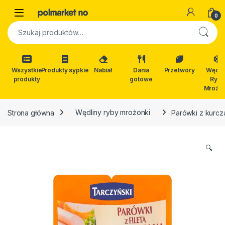
Skip to navigation
Skip to content
Open
0
Szukaj:
Wszystkie
Produkty sypkie
Nabiał
Dania
Przetwory
Wędli
produkty
gotowe
Ryby
Mrożon
Strona główna
Wędliny ryby mrożonki
Parówki z kurcz
🔍