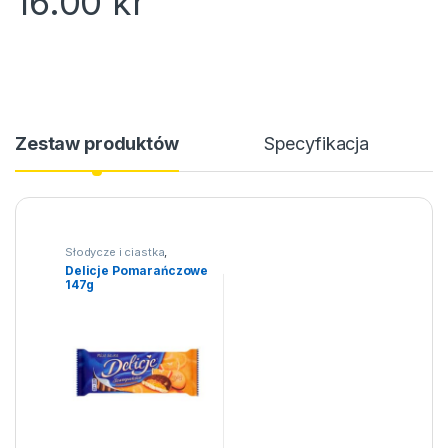
16.00
kr
Zestaw produktów
Specyfikacja
Słodycze i ciastka
,
Ciastka
Delicje Pomarańczowe
147g