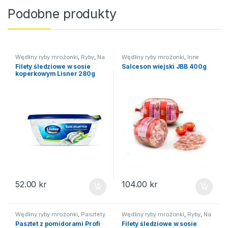
Podobne produkty
Wędliny ryby mrożonki
,
Ryby
,
Na
Wędliny ryby mrożonki
,
Inne
święta
wędliny
Filety śledziowe w sosie
Salceson wiejski JBB 400g
koperkowym Lisner 280g
52.00
kr
104.00
kr
Wędliny ryby mrożonki
,
Pasztety
Wędliny ryby mrożonki
,
Ryby
,
Na
święta
Pasztet z pomidorami Profi
Filety śledziowe w sosie