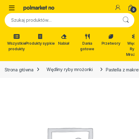
Skip to navigation
Skip to content
Open
0
Szukaj:
Wszystkie
Produkty sypkie
Nabiał
Dania
Przetwory
Wędli
produkty
gotowe
Ryby
Mrożon
Strona główna
Wędliny ryby mrożonki
Pastella z makre