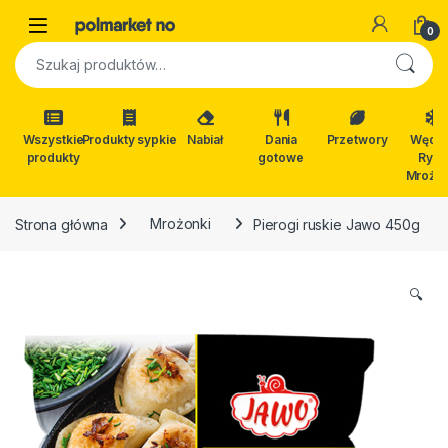
Skip to navigation
Skip to content
Open
0
Szukaj:
Wszystkie
Produkty sypkie
Nabiał
Dania
Przetwory
Wędli
produkty
gotowe
Ryby
Mrożon
Strona główna
Mrożonki
Pierogi ruskie Jawo 450g
🔍