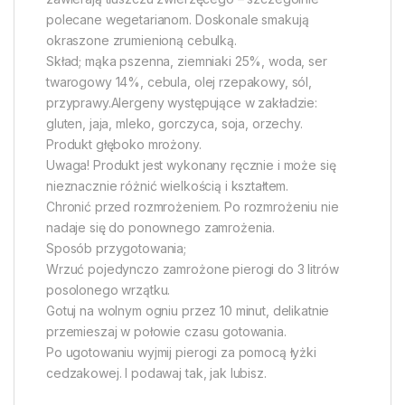
polecane wegetarianom. Doskonale smakują
okraszone zrumienioną cebulką.
Skład; mąka pszenna, ziemniaki 25%, woda, ser
twarogowy 14%, cebula, olej rzepakowy, sól,
przyprawy.Alergeny występujące w zakładzie:
gluten, jaja, mleko, gorczyca, soja, orzechy.
Produkt głęboko mrożony.
Uwaga! Produkt jest wykonany ręcznie i może się
nieznacznie różnić wielkością i kształtem.
Chronić przed rozmrożeniem. Po rozmrożeniu nie
nadaje się do ponownego zamrożenia.
Sposób przygotowania;
Wrzuć pojedynczo zamrożone pierogi do 3 litrów
posolonego wrzątku.
Gotuj na wolnym ogniu przez 10 minut, delikatnie
przemieszaj w połowie czasu gotowania.
Po ugotowaniu wyjmij pierogi za pomocą łyżki
cedzakowej. I podawaj tak, jak lubisz.