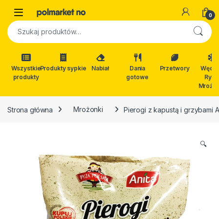
Skip to navigation
Skip to content
Open
0
Szukaj:
Wszystkie
Produkty sypkie
Nabiał
Dania
Przetwory
Wędli
produkty
gotowe
Ryby
Mrożon
Strona główna
Mrożonki
Pierogi z kapustą i grzybami 
🔍