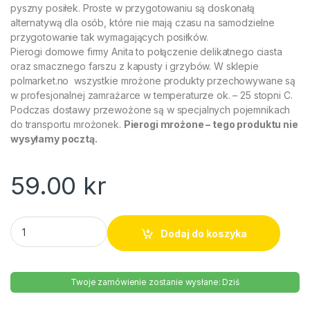
pyszny posiłek. Proste w przygotowaniu są doskonałą
alternatywą dla osób, które nie mają czasu na samodzielne
przygotowanie tak wymagających posiłków.
Pierogi domowe firmy Anita to połączenie delikatnego ciasta
oraz smacznego farszu z kapusty i grzybów. W sklepie
polmarket.no wszystkie mrożone produkty przechowywane są
w profesjonalnej zamrażarce w temperaturze ok. – 25 stopni C.
Podczas dostawy przewożone są w specjalnych pojemnikach
do transportu mrożonek.
Pierogi mrożone – tego produktu nie
wysyłamy pocztą.
59.00
kr
Pierogi z kapustą i grzybami Anita 500g quantity
Dodaj do koszyka
Twoje zamówienie zostanie wysłane: Dziś