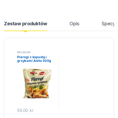
Zestaw produktów
Opis
Specyfi
Mrożonki
Pierogi z kapustą i
grzybami Anita 500g
59.00
kr