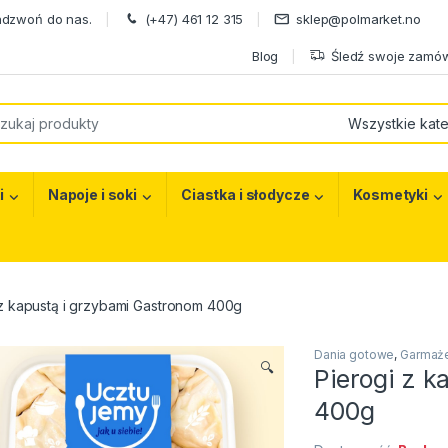
adzwoń do nas.
(+47) 461 12 315
sklep@polmarket.no
Blog
Śledź swoje zamów
or:
i
Napoje i soki
Ciastka i słodycze
Kosmetyki
 z kapustą i grzybami Gastronom 400g
Dania gotowe
,
Garmaż
🔍
Pierogi z 
400g