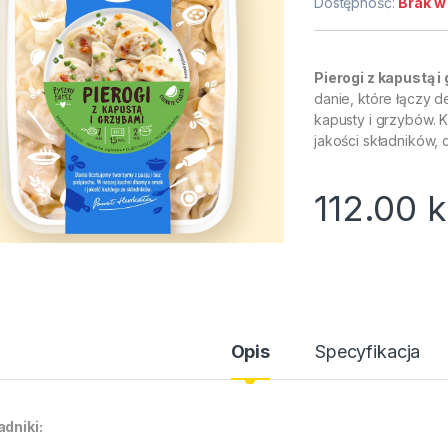
Dostępność:
Brak w
Pierogi z kapustą
danie, które łączy d
kapusty i grzybów. 
jakości składników,
112.00
k
Opis
Specyfikacja
adniki: