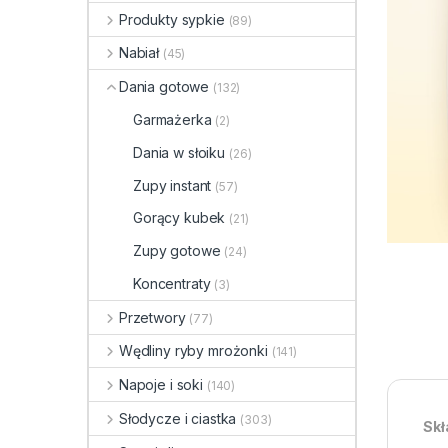
Produkty sypkie
(89)
Nabiał
(45)
Dania gotowe
(132)
Garmażerka
(2)
Dania w słoiku
(26)
Zupy instant
(57)
Gorący kubek
(21)
Zupy gotowe
(24)
Koncentraty
(3)
Przetwory
(77)
Wędliny ryby mrożonki
(141)
Napoje i soki
(140)
Słodycze i ciastka
(303)
Skł