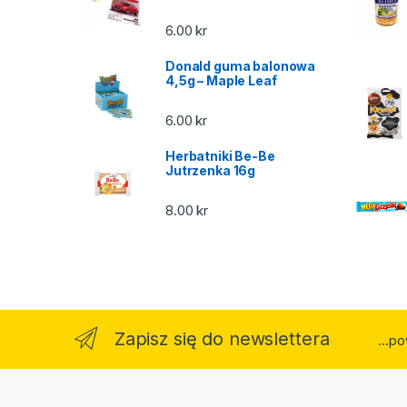
6.00
kr
Donald guma balonowa
4,5g – Maple Leaf
6.00
kr
Herbatniki Be-Be
Jutrzenka 16g
8.00
kr
Zapisz się do newslettera
...p