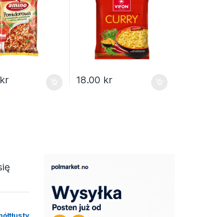
kr
18.00
kr
się
półtłusty