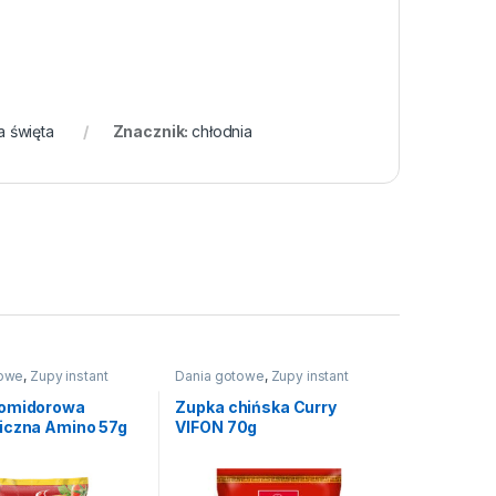
a święta
Znacznik:
chłodnia
towe
,
Zupy instant
Dania gotowe
,
Zupy instant
pomidorowa
Zupka chińska Curry
iczna Amino 57g
VIFON 70g