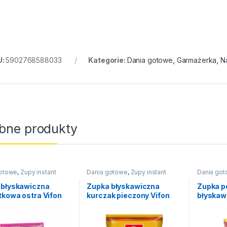
U:
5902768588033
Kategorie:
Dania gotowe
,
Garmażerka
,
N
bne produkty
gotowe
,
Zupy instant
Dania gotowe
,
Zupy instant
Dania go
 błyskawiczna
Zupka błyskawiczna
Zupka 
kowa ostra Vifon
kurczak pieczony Vifon
błyskaw
70g