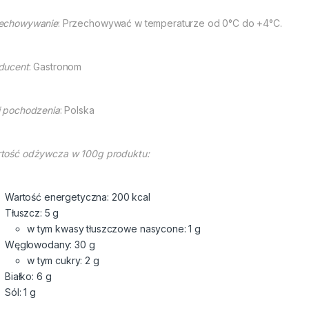
echowywanie
: Przechowywać w temperaturze od 0°C do +4°C.
ducent
: Gastronom
j pochodzenia
: Polska
tość odżywcza w 100g produktu:
Wartość energetyczna: 200 kcal
Tłuszcz: 5 g
w tym kwasy tłuszczowe nasycone: 1 g
Węglowodany: 30 g
w tym cukry: 2 g
Białko: 6 g
Sól: 1 g