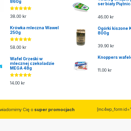
860g
ser biały Piątni
Oceniono
38.00
kr
46.00
kr
5.00
na 5
Krówka mleczna Wawel
Ogórki kiszone 
250g
800g
39.90
kr
Oceniono
58.00
kr
5.00
na 5
Knoppers wafel
Wafel Grześki w
mlecznej czekoladzie
MEGA 48g
11.00
kr
Oceniono
14.00
kr
5.00
na 5
owiadomimy Cię o
super promocjach
[mc4wp_form id=