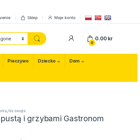
ienie
Sklep
Moje konto
My Account
0.00
kr
0
Pieczywo
Dziecko
Dom
erka
,
Na święta
kapustą i grzybami Gastronom