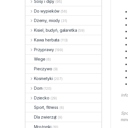
Sosy i dipy
(95)
Do wypieków
(56)
Dżemy, miody
(31)
Kisiel, budyń, galaretka
(59)
Kawa herbata
(113)
Przyprawy
(199)
Wege
(6)
Pieczywo
(9)
Kosmetyki
(207)
Dom
(120)
Inf
Dziecko
(29)
Sport, fitness
(6)
Spo
Dla zwierząt
(9)
min
Mrożonki
(10)