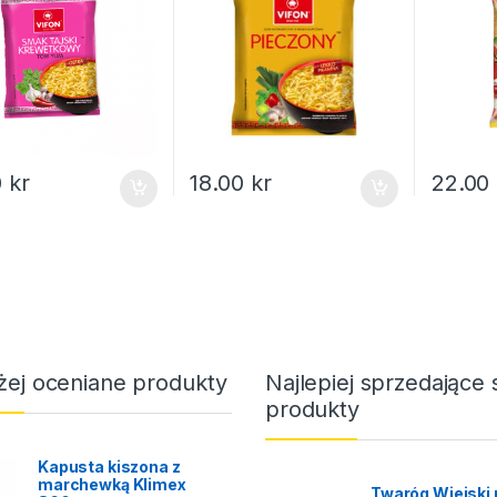
0
kr
18.00
kr
22.00
żej oceniane produkty
Najlepiej sprzedające 
produkty
Kapusta kiszona z
marchewką Klimex
Twaróg Wiejski 