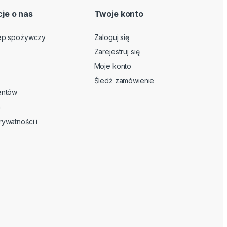
je o nas
Twoje konto
lep spożywczy
Zaloguj się
Zarejestruj się
Moje konto
Śledź zamówienie
ientów
n
rywatności i