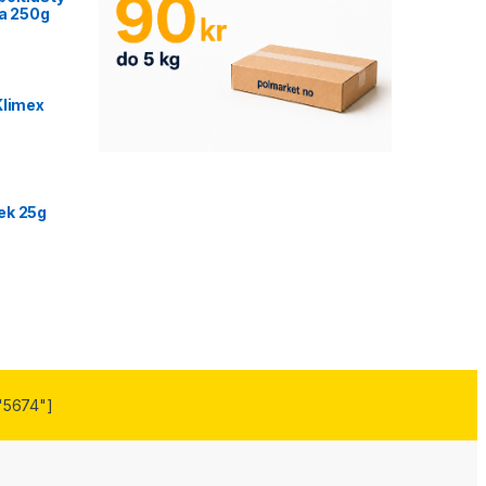
ca 250g
Klimex
ek 25g
"5674"]