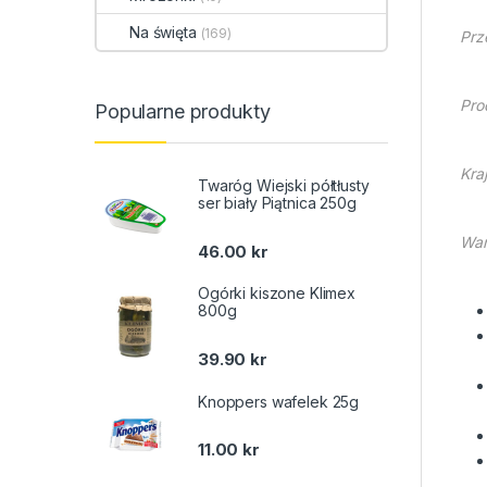
Na święta
(169)
Prz
Pro
Popularne produkty
Kra
Twaróg Wiejski półtłusty
ser biały Piątnica 250g
War
46.00
kr
Ogórki kiszone Klimex
800g
39.90
kr
Knoppers wafelek 25g
11.00
kr