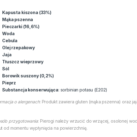
Kapusta kiszona (33%)
Mąka pszenna
Pieczarki (16,6%)
Woda
Cebula
Olej rzepakowy
Jaja
Tłuszcz wieprzowy
Sól
Borowik suszony (0,2%)
Pieprz
Substancja konserwująca
: sorbinian potasu (E202)
ormacja o alergenach
: Produkt zawiera gluten (mąka pszenna) oraz jaj
sób przygotowania
: Pierogi należy wrzucić do wrzącej, osolonej w
ut od momentu wypłynięcia na powierzchnię.