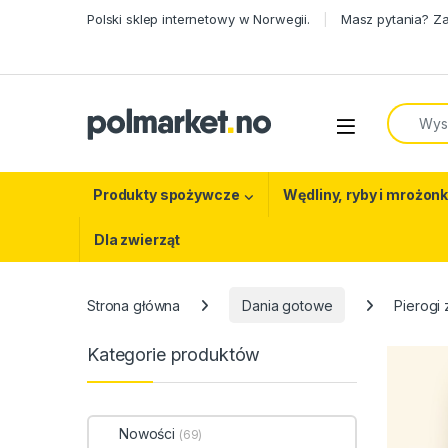
Skip to navigation
Skip to content
Polski sklep internetowy w Norwegii.
Masz pytania? Z
Search f
Open
Produkty spożywcze
Wędliny, ryby i mrożonk
Dla zwierząt
Strona główna
Dania gotowe
Pierogi
Kategorie produktów
Nowości
(69)