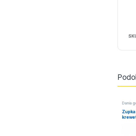
SK
Podo
Dania 
Zupka
krewet
70g