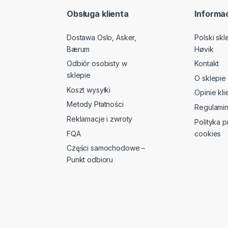
Obsługa klienta
Informac
Dostawa Oslo, Asker,
Polski sk
Bærum
Høvik
Odbiór osobisty w
Kontakt
sklepie
O sklepie
Koszt wysyłki
Opinie kl
Metody Płatności
Regulami
Reklamacje i zwroty
Polityka p
FQA
cookies
Części samochodowe –
Punkt odbioru