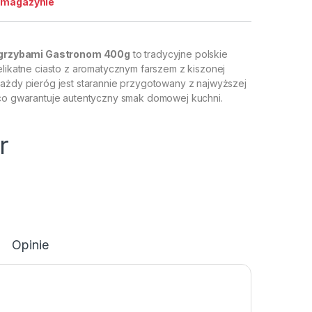
 magazynie
 i grzybami Gastronom 400g
to tradycyjne polskie
elikatne ciasto z aromatycznym farszem z kiszonej
Każdy pieróg jest starannie przygotowany z najwyższej
 co gwarantuje autentyczny smak domowej kuchni.
r
Opinie