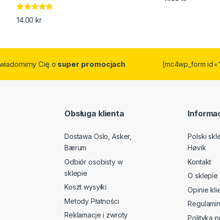
Oceniono
14.00
kr
5.00
na 5
owiadomimy Cię o
super promocjach
[mc4wp_form id=
Obsługa klienta
Informac
Dostawa Oslo, Asker,
Polski sk
Bærum
Høvik
Odbiór osobisty w
Kontakt
sklepie
O sklepie
Koszt wysyłki
Opinie kl
Metody Płatności
Regulami
Reklamacje i zwroty
Polityka p