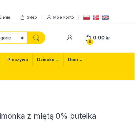
ienie
Sklep
Moje konto
My Account
0.00
kr
0
Pieczywo
Dziecko
Dom
limonka z miętą 0% butelka