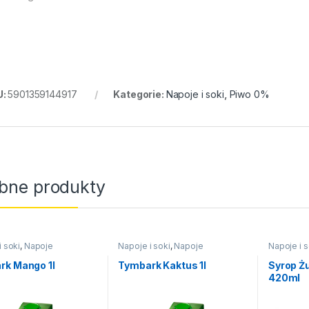
U:
5901359144917
Kategorie:
Napoje i soki
,
Piwo 0%
bne produkty
i soki
,
Napoje
Napoje i soki
,
Napoje
Napoje i s
rk Mango 1l
Tymbark Kaktus 1l
Syrop Ż
420ml