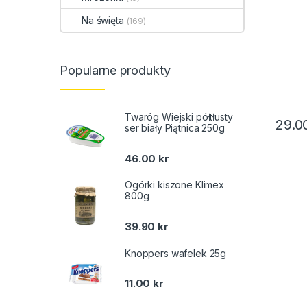
Na święta
(169)
Popularne produkty
Twaróg Wiejski półtłusty
29.0
ser biały Piątnica 250g
46.00
kr
Ogórki kiszone Klimex
800g
39.90
kr
Knoppers wafelek 25g
11.00
kr