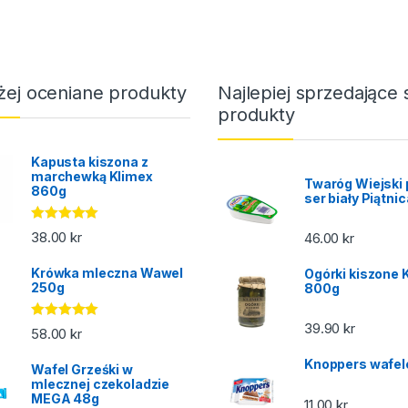
żej oceniane produkty
Najlepiej sprzedające 
produkty
Kapusta kiszona z
marchewką Klimex
Twaróg Wiejski 
860g
ser biały Piątni
Oceniono
38.00
kr
46.00
kr
5.00
na 5
Krówka mleczna Wawel
Ogórki kiszone 
250g
800g
39.90
kr
Oceniono
58.00
kr
5.00
na 5
Knoppers wafel
Wafel Grześki w
mlecznej czekoladzie
MEGA 48g
11.00
kr