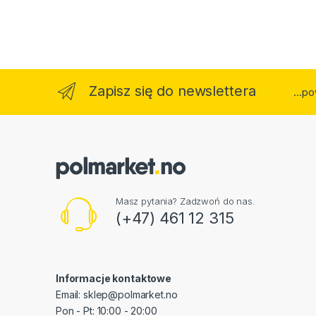
Zapisz się do newslettera
...p
Masz pytania? Zadzwoń do nas.
(+47) 461 12 315
Informacje kontaktowe
Email: sklep@polmarket.no
Pon - Pt: 10:00 - 20:00