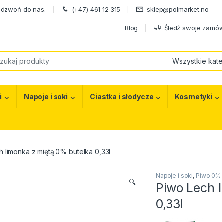
adzwoń do nas.
(+47) 461 12 315
sklep@polmarket.no
Blog
Śledź swoje zamów
or:
i
Napoje i soki
Ciastka i słodycze
Kosmetyki
h limonka z miętą 0% butelka 0,33l
Napoje i soki
,
Piwo 0%
🔍
Piwo Lech 
0,33l