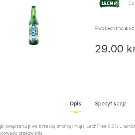
Do
Piwo Lech limonka z
29.00
k
Opis
Specyfikacja
ęki połączeniu piwa z rześką limonką i miętą, Lech Free 0,0% Limonk
cowego orzeźwienia.