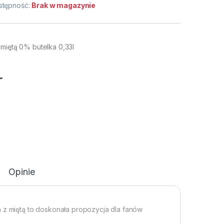
stępność:
Brak w magazynie
 miętą 0% butelka 0,33l
r
Opinie
a z miętą to doskonała propozycja dla fanów