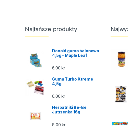
Najtańsze produkty
Najwy
Donald guma balonowa
4,5g – Maple Leaf
6.00
kr
Guma Turbo Xtreme
4,5g
6.00
kr
Herbatniki Be-Be
Jutrzenka 16g
8.00
kr