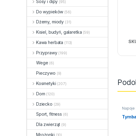
Sosy i dipy
(95)
Do wypieków
(56)
Dżemy, miody
(31)
Kisiel, budyń, galaretka
(59)
SK
Kawa herbata
(113)
Przyprawy
(199)
Wege
(6)
Pieczywo
(9)
Podo
Kosmetyki
(207)
Dom
(120)
Dziecko
(29)
Napoje 
Sport, fitness
(6)
Tymba
Dla zwierząt
(9)
Mrożonki
(10)