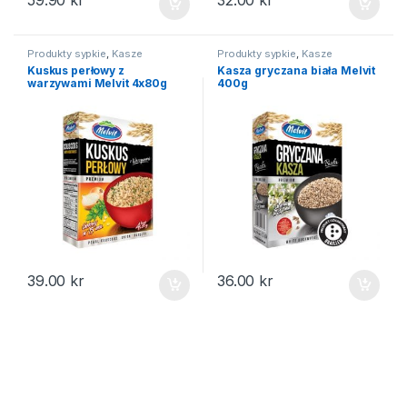
59.90
kr
32.00
kr
Produkty sypkie
,
Kasze
Produkty sypkie
,
Kasze
Kuskus perłowy z
Kasza gryczana biała Melvit
warzywami Melvit 4x80g
400g
39.00
kr
36.00
kr