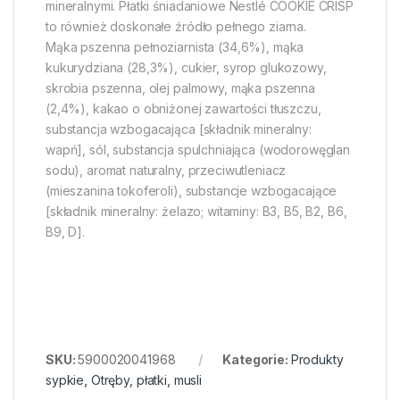
mineralnymi. Płatki śniadaniowe Nestlé COOKIE CRISP
to również doskonałe źródło pełnego ziarna.
Mąka pszenna pełnoziarnista (34,6%), mąka
kukurydziana (28,3%), cukier, syrop glukozowy,
skrobia pszenna, olej palmowy, mąka pszenna
(2,4%), kakao o obniżonej zawartości tłuszczu,
substancja wzbogacająca [składnik mineralny:
wapń], sól, substancja spulchniająca (wodorowęglan
sodu), aromat naturalny, przeciwutleniacz
(mieszanina tokoferoli), substancje wzbogacające
[składnik mineralny: żelazo; witaminy: B3, B5, B2, B6,
B9, D].
SKU:
5900020041968
Kategorie:
Produkty
sypkie
,
Otręby, płatki, musli