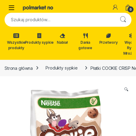
Skip to navigation
Skip to content
Open
0
Szukaj:
Wszystkie
Produkty sypkie
Nabiał
Dania
Przetwory
Wędli
produkty
gotowe
Ryby
Mrożon
Strona główna
Produkty sypkie
Płatki COOKIE CRISP N
🔍