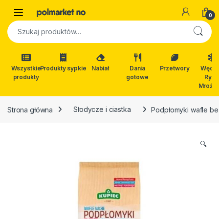
Skip to navigation
Skip to content
Open
0
Szukaj:
Wszystkie
Produkty sypkie
Nabiał
Dania
Przetwory
Wędli
produkty
gotowe
Ryby
Mrożon
Strona główna
Słodycze i ciastka
Podpłomyki wafle be
🔍