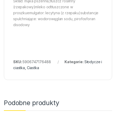
Skład: mąka pszenna,tłuszcz roślinny
(rzepakowy)mleko odtłuszczone w
proszkuemulgator: lecytyna (z rzepaku)substancje
spulchniające: wodorowęglan sodu, pirofosforan
disodowy
SKU:
5906747176488
Kategorie:
Słodycze i
ciastka
,
Ciastka
Podobne produkty