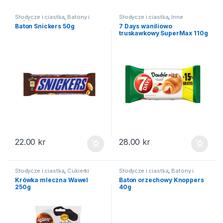
Słodycze i ciastka
,
Batony i
Słodycze i ciastka
,
Inne
wafelki
słodycze
Baton Snickers 50g
7 Days waniliowo
truskawkowy SuperMax 110g
22.00
kr
28.00
kr
Słodycze i ciastka
,
Cukierki
Słodycze i ciastka
,
Batony i
wafelki
Krówka mleczna Wawel
Baton orzechowy Knoppers
250g
40g