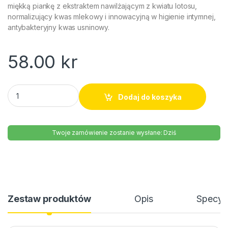
miękką piankę z ekstraktem nawilżającym z kwiatu lotosu,
normalizujący kwas mlekowy i innowacyjną w higienie intymnej,
antybakteryjny kwas usninowy.
58.00
kr
Preparat do higieny intymnej Ziaja 250ml quantity
Dodaj do koszyka
Twoje zamówienie zostanie wysłane: Dziś
Zestaw produktów
Opis
Specyfi