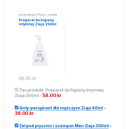
Kosmetyki
,
Płyny, mydła
do kąpieli
Preparat do higieny
intymnej Ziaja 250ml
58.00
kr
Ten produkt:
Preparat do higieny intymnej
58.00
kr
Ziaja 250ml
-
Anty-perspirant dla mężczyzn Ziaja 60ml
-
39.00
kr
Żel pod prysznic i szampon Men Ziaja 300ml
-