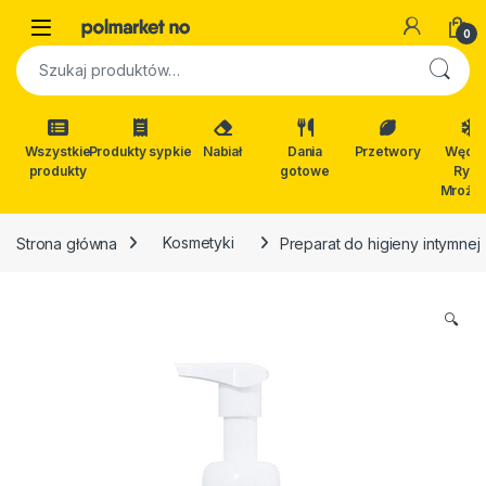
Skip to navigation
Skip to content
Open
0
Szukaj:
Wszystkie
Produkty sypkie
Nabiał
Dania
Przetwory
Wędli
produkty
gotowe
Ryby
Mrożon
Strona główna
Kosmetyki
Preparat do higieny intymnej 
🔍