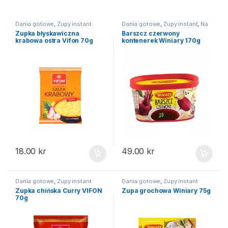
Dania gotowe
,
Zupy instant
Dania gotowe
,
Zupy instant
,
Na
święta
Zupka błyskawiczna
Barszcz czerwony
krabowa ostra Vifon 70g
kontenerek Winiary 170g
18.00
kr
49.00
kr
Dania gotowe
,
Zupy instant
Dania gotowe
,
Zupy instant
Zupka chińska Curry VIFON
Zupa grochowa Winiary 75g
70g