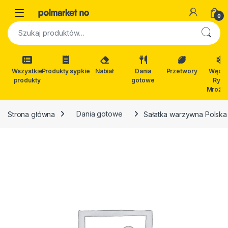
Skip to navigation
Skip to content
Open
0
Szukaj:
Wszystkie
Produkty sypkie
Nabiał
Dania
Przetwory
Wędli
produkty
gotowe
Ryby
Mrożon
Strona główna
Dania gotowe
Sałatka warzywna Polska 