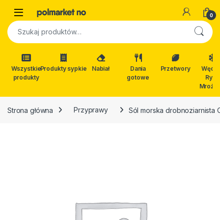
Skip to navigation
Skip to content
Open
0
Szukaj:
Wszystkie
Produkty sypkie
Nabiał
Dania
Przetwory
Wędli
produkty
gotowe
Ryby
Mrożon
Strona główna
Przyprawy
Sól morska drobnoziarnista 