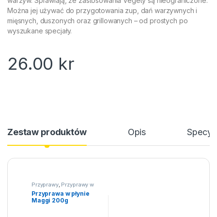
warzyw. Sprawiają, że zastosowania Vegety są nieograniczone.
Można jej używać do przygotowania zup, dań warzywnych i
mięsnych, duszonych oraz grillowanych – od prostych po
wyszukane specjały.
26.00
kr
Zestaw produktów
Opis
Specyfi
Przyprawy
,
Przyprawy w
płynie
Przyprawa w płynie
Maggi 200g