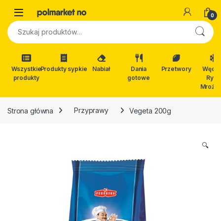
Skip to navigation
Skip to content
Open
0
Szukaj:
Wszystkie
Produkty sypkie
Nabiał
Dania
Przetwory
Wędli
produkty
gotowe
Ryby
Mrożon
Strona główna
Przyprawy
Vegeta 200g
🔍