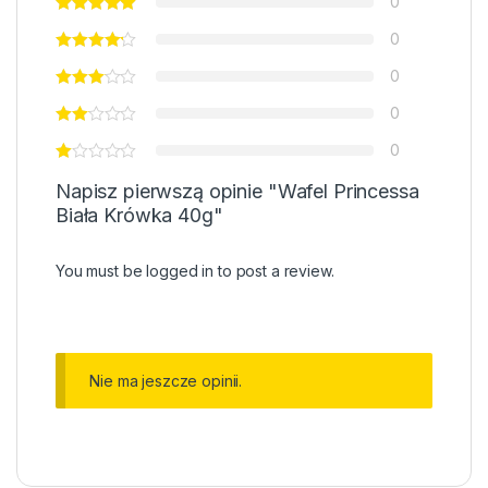
0
0
0
0
0
Napisz pierwszą opinie "Wafel Princessa
Biała Krówka 40g"
You must be
logged in
to post a review.
Nie ma jeszcze opinii.