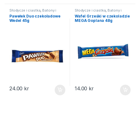
Słodycze i ciastka
,
Batony i
Słodycze i ciastka
,
Batony i
wafelki
wafelki
Pawełek Duo czekoladowe
Wafel Grześki w czekoladzie
Wedel 45g
MEGA Goplana 48g
24.00
kr
14.00
kr