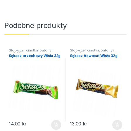
Podobne produkty
Słodycze i ciastka
,
Batony i
Słodycze i ciastka
,
Batony i
wafelki
wafelki
Sękacz orzechowy Wisła 32g
Sękacz Adwocat Wisła 32g
14.00
kr
13.00
kr