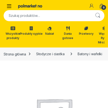
Skip to navigation
Skip to content
Open
0
Szukaj:
Wszystkie
Produkty sypkie
Nabiał
Dania
Przetwory
Wędli
produkty
gotowe
Ryby
Mrożon
Strona główna
Słodycze i ciastka
Batony i wafelki