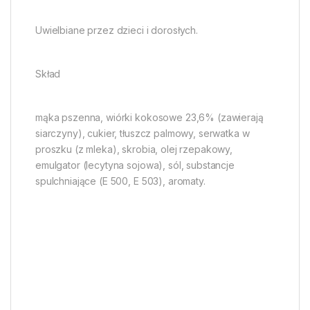
Uwielbiane przez dzieci i dorosłych.
Skład
mąka pszenna, wiórki kokosowe 23,6% (zawierają
siarczyny), cukier, tłuszcz palmowy, serwatka w
proszku (z mleka), skrobia, olej rzepakowy,
emulgator (lecytyna sojowa), sól, substancje
spulchniające (E 500, E 503), aromaty.