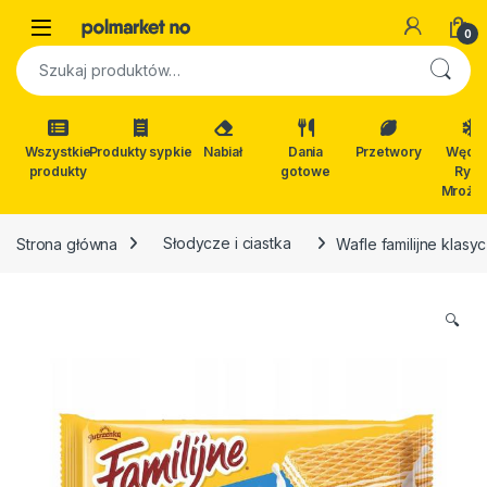
Skip to navigation
Skip to content
Open
0
Szukaj:
Wszystkie
Produkty sypkie
Nabiał
Dania
Przetwory
Wędli
produkty
gotowe
Ryby
Mrożon
Strona główna
Słodycze i ciastka
Wafle familijne klas
🔍