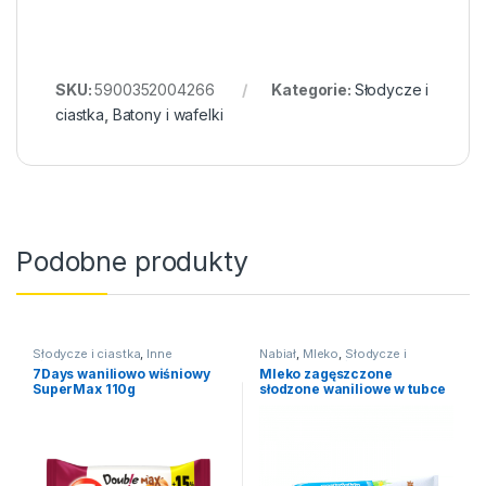
SKU:
5900352004266
Kategorie:
Słodycze i
ciastka
,
Batony i wafelki
Podobne produkty
Słodycze i ciastka
,
Inne
Nabiał
,
Mleko
,
Słodycze i
słodycze
ciastka
,
Inne słodycze
7Days waniliowo wiśniowy
Mleko zagęszczone
SuperMax 110g
słodzone waniliowe w tubce
150g