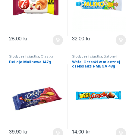
28.00
kr
32.00
kr
Słodycze i ciastka
,
Ciastka
Słodycze i ciastka
,
Batony i
wafelki
Delicje Malinowe 147g
Wafel Grześki w mlecznej
czekoladzie MEGA 48g
39.90
kr
14.00
kr