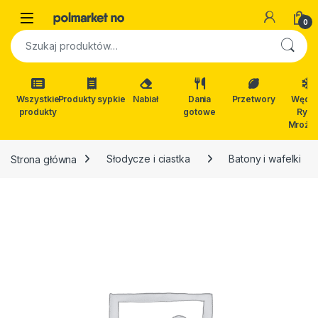
Skip to navigation
Skip to content
Open
0
Szukaj:
Wszystkie
Produkty sypkie
Nabiał
Dania
Przetwory
Wędli
produkty
gotowe
Ryby
Mrożon
Strona główna
Słodycze i ciastka
Batony i wafelki