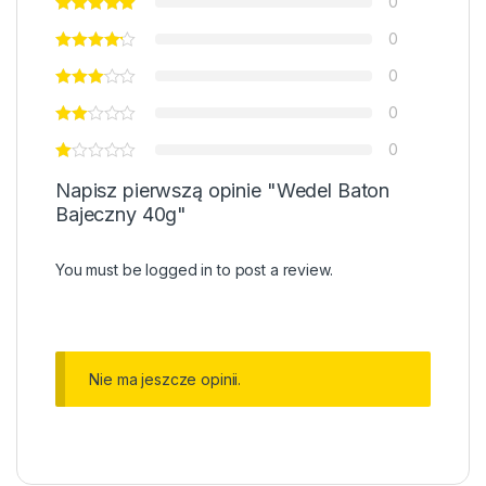
0
0
0
0
0
Napisz pierwszą opinie "Wedel Baton
Bajeczny 40g"
You must be
logged in
to post a review.
Nie ma jeszcze opinii.