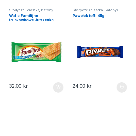
Słodycze i ciastka
,
Batony i
Słodycze i ciastka
,
Batony i
wafelki
,
Ciastka
wafelki
Wafle Familijne
Pawełek toffi 45g
truskawkowe Jutrzenka
180g
32.00
kr
24.00
kr