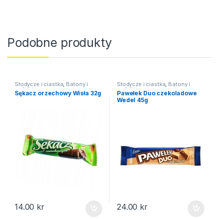
Podobne produkty
Słodycze i ciastka
,
Batony i
Słodycze i ciastka
,
Batony i
wafelki
wafelki
Sękacz orzechowy Wisła 32g
Pawełek Duo czekoladowe
Wedel 45g
14.00
kr
24.00
kr