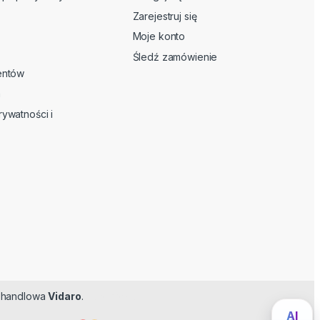
Zarejestruj się
Moje konto
Śledź zamówienie
ientów
n
rywatności i
ma handlowa
Vidaro
.
Feromoner
AI