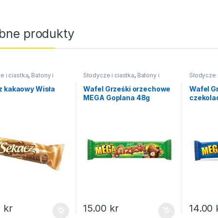
bne produkty
e i ciastka
,
Batony i
Słodycze i ciastka
,
Batony i
Słodycze i
wafelki
wafelki
z kakaowy Wisła
Wafel Grześki orzechowe
Wafel G
MEGA Goplana 48g
czekola
Goplana
0
kr
15.00
kr
14.00