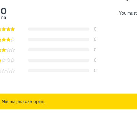
.0
You mus
lna
0
0
0
0
0
Nie ma jeszcze opinii.