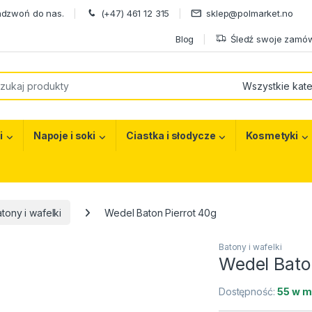
adzwoń do nas.
(+47) 461 12 315
sklep@polmarket.no
Blog
Śledź swoje zamów
or:
i
Napoje i soki
Ciastka i słodycze
Kosmetyki
tony i wafelki
Wedel Baton Pierrot 40g
Batony i wafelki
Wedel Bato
Dostępność:
55 w m