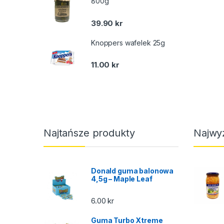
800g
39.90
kr
Knoppers wafelek 25g
11.00
kr
Najtańsze produkty
Najwy
Donald guma balonowa
4,5g – Maple Leaf
6.00
kr
Guma Turbo Xtreme