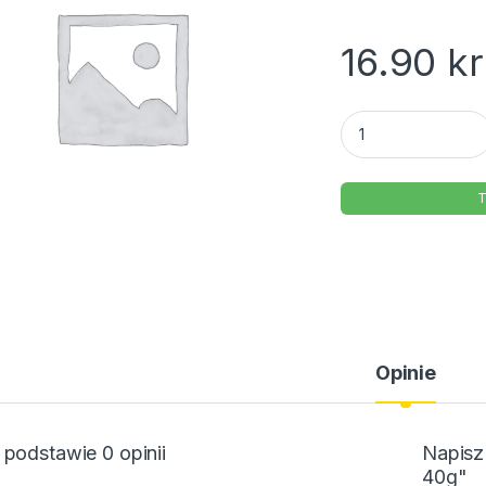
16.90
kr
Wedel Baton Pierro
T
Opinie
 podstawie 0 opinii
Napisz
40g"