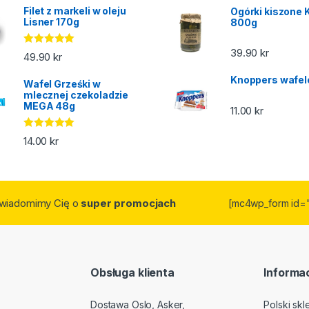
Filet z markeli w oleju
Ogórki kiszone 
Lisner 170g
800g
39.90
kr
Oceniono
49.90
kr
5.00
na 5
Knoppers wafel
Wafel Grześki w
mlecznej czekoladzie
MEGA 48g
11.00
kr
Oceniono
14.00
kr
5.00
na 5
owiadomimy Cię o
super promocjach
[mc4wp_form id=
Obsługa klienta
Informac
Dostawa Oslo, Asker,
Polski sk