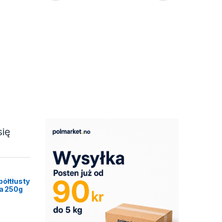
się
półtłusty
ca 250g