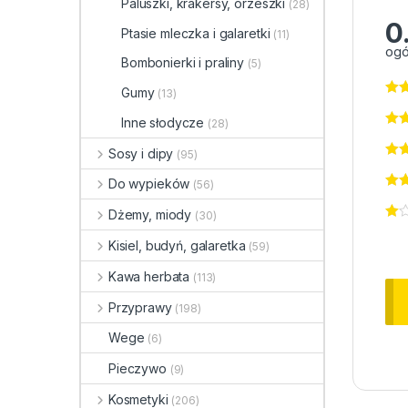
Paluszki, krakersy, orzeszki
(28)
0
Ptasie mleczka i galaretki
(11)
ogó
Bombonierki i praliny
(5)
Gumy
(13)
Inne słodycze
(28)
Sosy i dipy
(95)
Do wypieków
(56)
Dżemy, miody
(30)
Kisiel, budyń, galaretka
(59)
Kawa herbata
(113)
Przyprawy
(198)
Wege
(6)
Pieczywo
(9)
Kosmetyki
(206)