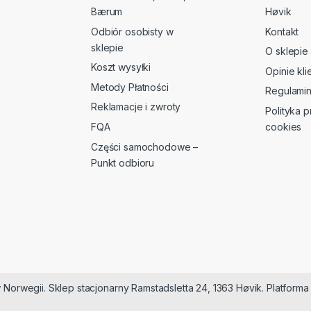
Bærum
Høvik
Odbiór osobisty w
Kontakt
sklepie
O sklepie
Koszt wysyłki
Opinie kl
Metody Płatności
Regulami
Reklamacje i zwroty
Polityka p
FQA
cookies
Części samochodowe –
Punkt odbioru
 Norwegii. Sklep stacjonarny Ramstadsletta 24, 1363 Høvik. Platfor