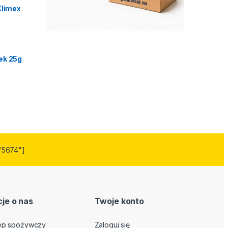
Klimex
ek 25g
"5674"]
je o nas
Twoje konto
lep spożywczy
Zaloguj się