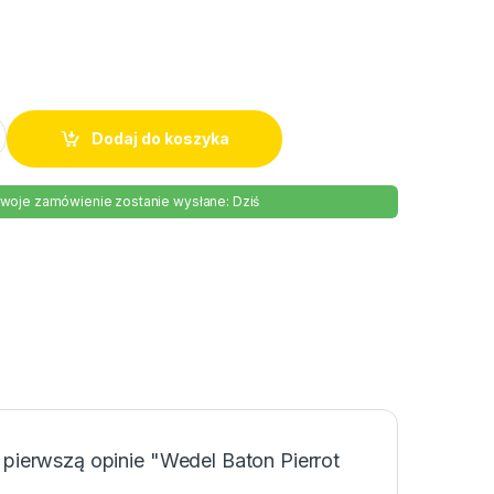
t 40g quantity
Dodaj do koszyka
woje zamówienie zostanie wysłane: Dziś
 pierwszą opinie "Wedel Baton Pierrot