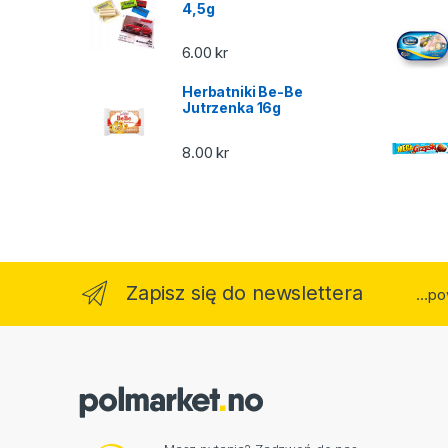
4,5g
6.00
kr
Herbatniki Be-Be
Jutrzenka 16g
8.00
kr
Zapisz się do newslettera
...p