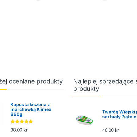
żej oceniane produkty
Najlepiej sprzedające 
produkty
Kapusta kiszona z
marchewką Klimex
Twaróg Wiejski 
860g
ser biały Piątni
Oceniono
38.00
kr
46.00
kr
5.00
na 5