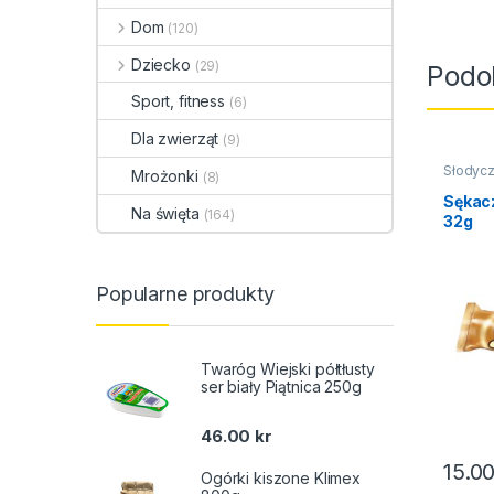
Dom
(120)
Dziecko
(29)
Podo
Sport, fitness
(6)
Dla zwierząt
(9)
Słodycz
Mrożonki
(8)
wafelki
Sękac
Na święta
(164)
32g
Popularne produkty
Twaróg Wiejski półtłusty
ser biały Piątnica 250g
46.00
kr
15.0
Ogórki kiszone Klimex