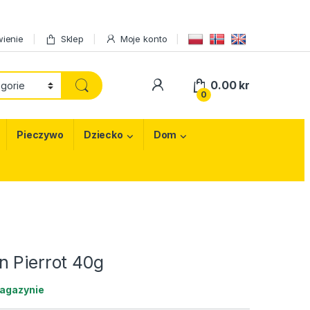
ienie
Sklep
Moje konto
My Account
0.00
kr
0
Pieczywo
Dziecko
Dom
n Pierrot 40g
agazynie