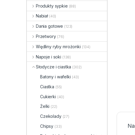
Produkty sypkie
(88)
Nabiał
(40)
Dania gotowe
(123)
Przetwory
(76)
Wędliny ryby mrożonki
(134)
Napoje i soki
(138)
Słodycze i ciastka
(302)
Batony i wafelki
(43)
Ciastka
(55)
Cukierki
(40)
Żelki
(22)
Czekolady
(27)
Na
Chipsy
(33)