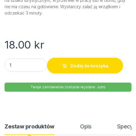
na szlaku turystycznym, w przerwie w pracy lub w domu, gdy
nie ma czasu na gotowanie. Wystarczy zalać ją wrzątkiem i
odczekać 3 minuty.
18.00
kr
Zupka pięć smaków Vifon 70g quantity
Dodaj do koszyka
Twoje zamówienie zostanie wysłane: Jutro
Zestaw produktów
Opis
Specyfi