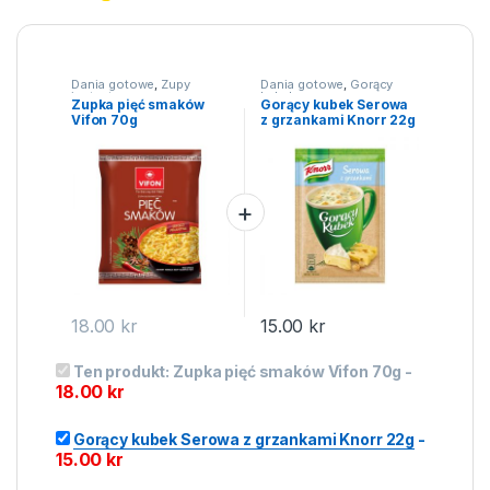
Dania gotowe
,
Zupy
Dania gotowe
,
Gorący
instant
kubek
Zupka pięć smaków
Gorący kubek Serowa
Vifon 70g
z grzankami Knorr 22g
18.00
kr
15.00
kr
Ten produkt:
Zupka pięć smaków Vifon 70g
-
18.00
kr
Gorący kubek Serowa z grzankami Knorr 22g
-
15.00
kr