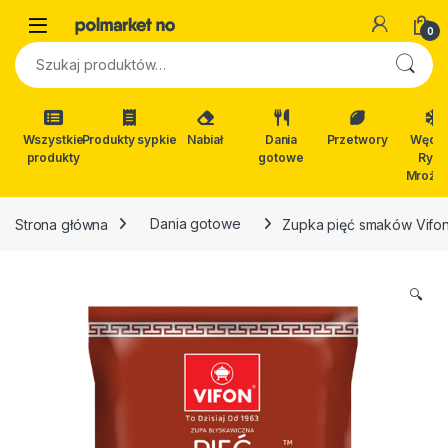
Skip to navigation
Skip to content
Open
0
Szukaj:
Wszystkie
Produkty sypkie
Nabiał
Dania
Przetwory
Wędli
produkty
gotowe
Ryby
Mrożon
Strona główna
Dania gotowe
Zupka pięć smaków Vifo
🔍