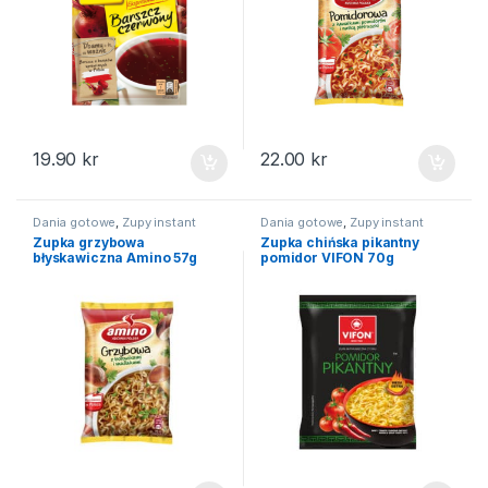
19.90
kr
22.00
kr
Dania gotowe
,
Zupy instant
Dania gotowe
,
Zupy instant
Zupka grzybowa
Zupka chińska pikantny
błyskawiczna Amino 57g
pomidor VIFON 70g