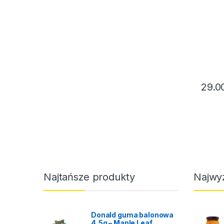
29.0
Najtańsze produkty
Najwy
Donald guma balonowa
4,5g – Maple Leaf