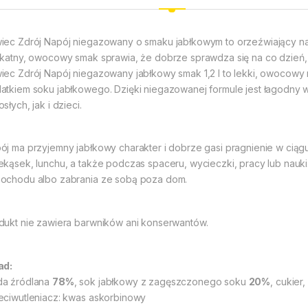
iec Zdrój Napój niegazowany o smaku jabłkowym to orzeźwiający na
ikatny, owocowy smak sprawia, że dobrze sprawdza się na co dzień, 
iec Zdrój Napój niegazowany jabłkowy smak 1,2 l to lekki, owocowy
atkiem soku jabłkowego. Dzięki niegazowanej formule jest łagodny 
słych, jak i dzieci.
ój ma przyjemny jabłkowy charakter i dobrze gasi pragnienie w ciągu
ekąsek, lunchu, a także podczas spaceru, wycieczki, pracy lub nauki.
ochodu albo zabrania ze sobą poza dom.
dukt nie zawiera barwników ani konserwantów.
ad:
a źródlana
78%
, sok jabłkowy z zagęszczonego soku
20%
, cukier
eciwutleniacz: kwas askorbinowy