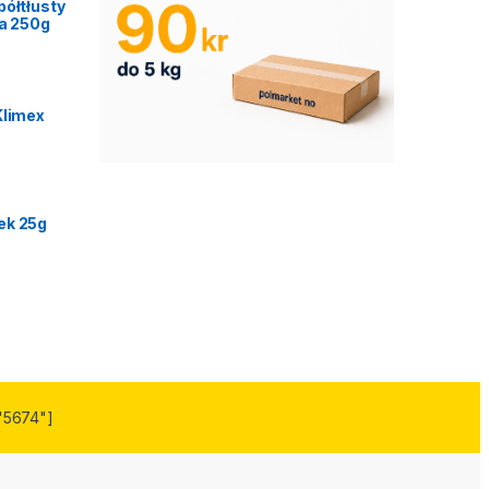
półtłusty
ca 250g
Klimex
ek 25g
"5674"]