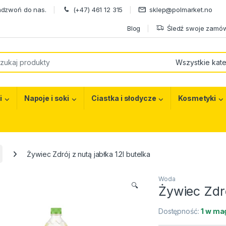
adzwoń do nas.
(+47) 461 12 315
sklep@polmarket.no
Blog
Śledź swoje zamów
or:
i
Napoje i soki
Ciastka i słodycze
Kosmetyki
Żywiec Zdrój z nutą jabłka 1.2l butelka
Woda
🔍
Żywiec Zdró
Dostępność:
1 w ma