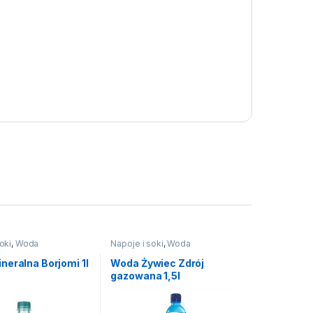
oki
,
Woda
Napoje i soki
,
Woda
neralna Borjomi 1l
Woda Żywiec Zdrój
gazowana 1,5l