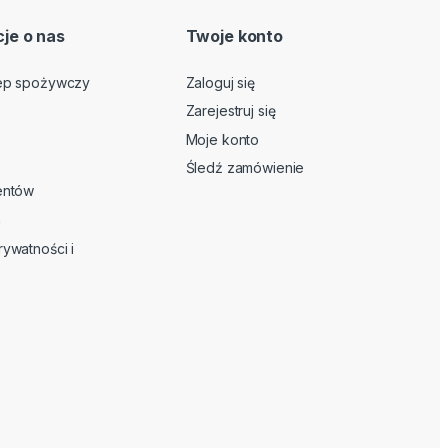
je o nas
Twoje konto
lep spożywczy
Zaloguj się
Zarejestruj się
Moje konto
Śledź zamówienie
ientów
n
rywatności i