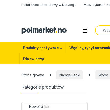
Skip to navigation
Skip to content
Polski sklep internetowy w Norwegii.
Masz pytania? Z
Search f
Open
Produkty spożywcze
Wędliny, ryby i mrożonk
Dla zwierząt
Strona główna
Napoje i soki
Woda
Kategorie produktów
Nowości
(69)