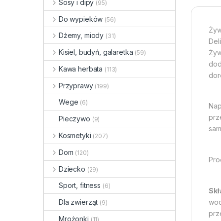
Sosy i dipy
(95)
Do wypieków
(56)
Żyw
Dżemy, miody
(31)
Del
Kisiel, budyń, galaretka
Żyw
(59)
dod
Kawa herbata
(113)
doro
Przyprawy
(199)
Wege
(6)
Nap
prz
Pieczywo
(9)
sam
Kosmetyki
(207)
Dom
(120)
Pro
Dziecko
(29)
Sport, fitness
(6)
Skł
Dla zwierząt
wod
(9)
prz
Mrożonki
(11)