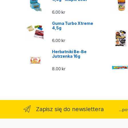
6.00
kr
Guma Turbo Xtreme
4,5g
6.00
kr
Herbatniki Be-Be
Jutrzenka 16g
8.00
kr
Zapisz się do newslettera
...p