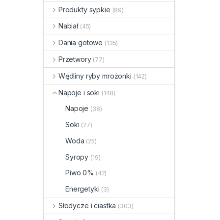
Produkty sypkie
(89)
Nabiał
(45)
Dania gotowe
(135)
Przetwory
(77)
Wędliny ryby mrożonki
(142)
Napoje i soki
(148)
Napoje
(38)
Soki
(27)
Woda
(25)
Syropy
(19)
Piwo 0%
(42)
Energetyki
(3)
Słodycze i ciastka
(303)