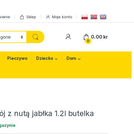
ienie
Sklep
Moje konto
My Account
0.00
kr
0
Pieczywo
Dziecko
Dom
j z nutą jabłka 1.2l butelka
gazynie