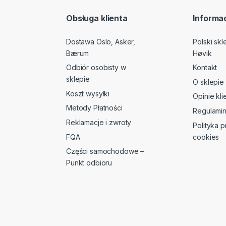
Obsługa klienta
Informac
Dostawa Oslo, Asker,
Polski sk
Bærum
Høvik
Odbiór osobisty w
Kontakt
sklepie
O sklepie
Koszt wysyłki
Opinie kl
Metody Płatności
Regulami
Reklamacje i zwroty
Polityka p
FQA
cookies
Części samochodowe –
Punkt odbioru