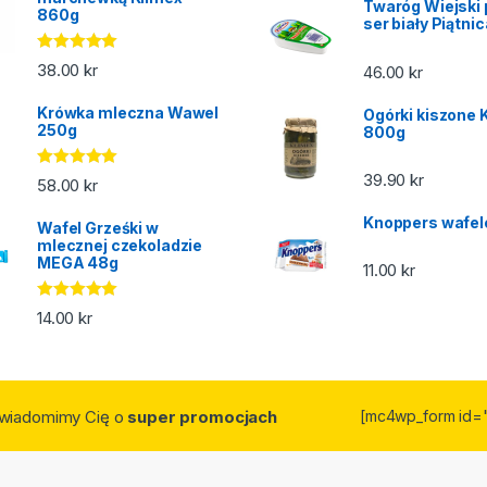
Twaróg Wiejski 
860g
ser biały Piątni
Oceniono
38.00
kr
46.00
kr
5.00
na 5
Krówka mleczna Wawel
Ogórki kiszone 
250g
800g
39.90
kr
Oceniono
58.00
kr
5.00
na 5
Knoppers wafel
Wafel Grześki w
mlecznej czekoladzie
MEGA 48g
11.00
kr
Oceniono
14.00
kr
5.00
na 5
owiadomimy Cię o
super promocjach
[mc4wp_form id=