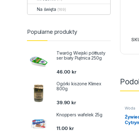
Na święta
(169)
Popularne produkty
SK
Twaróg Wiejski półtłusty
ser biały Piątnica 250g
46.00
kr
Podo
Ogórki kiszone Klimex
800g
39.90
kr
Woda
Knoppers wafelek 25g
Żywiec
Cytryn
11.00
kr