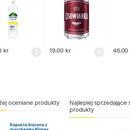
0
kr
19.00
kr
46.00
żej oceniane produkty
Najlepiej sprzedające 
produkty
Kapusta kiszona z
marchewką Klimex