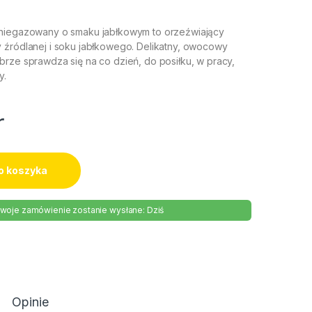
 niegazowany o smaku jabłkowym to orzeźwiający
 źródlanej i soku jabłkowego. Delikatny, owocowy
brze sprawdza się na co dzień, do posiłku, w pracy,
y.
r
o koszyka
woje zamówienie zostanie wysłane: Dziś
Opinie