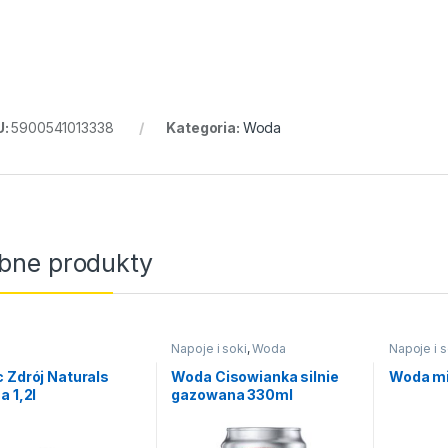
U:
5900541013338
Kategoria:
Woda
bne produkty
Napoje i soki
,
Woda
Napoje i s
 Zdrój Naturals
Woda Cisowianka silnie
Woda mi
a 1,2l
gazowana 330ml