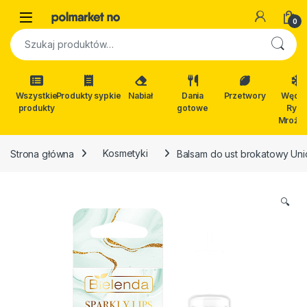
Skip to navigation
Skip to content
Open
0
Szukaj:
Wszystkie
Produkty sypkie
Nabiał
Dania
Przetwory
Wędli
produkty
gotowe
Ryby
Mrożon
Strona główna
Kosmetyki
Balsam do ust brokatowy Uni
🔍