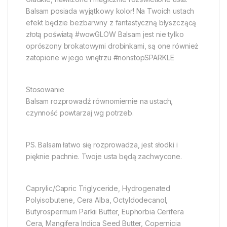
Balsam posiada wyjątkowy kolor! Na Twoich ustach
efekt będzie bezbarwny z fantastyczną błyszczącą
złotą poświatą #wowGLOW Balsam jest nie tylko
oprószony brokatowymi drobinkami, są one również
zatopione w jego wnętrzu #nonstopSPARKLE
Stosowanie
Balsam rozprowadź równomiernie na ustach,
czynność powtarzaj wg potrzeb.
PS. Balsam łatwo się rozprowadza, jest słodki i
pięknie pachnie. Twoje usta będą zachwycone.
Caprylic/Capric Triglyceride, Hydrogenated
Polyisobutene, Cera Alba, Octyldodecanol,
Butyrospermum Parkii Butter, Euphorbia Cerifera
Cera, Mangifera Indica Seed Butter, Copernicia