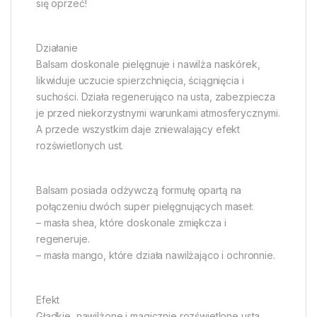
się oprzeć!
Działanie
Balsam doskonale pielęgnuje i nawilża naskórek,
likwiduje uczucie spierzchnięcia, ściągnięcia i
suchości. Działa regenerująco na usta, zabezpiecza
je przed niekorzystnymi warunkami atmosferycznymi.
A przede wszystkim daje zniewalający efekt
rozświetlonych ust.
Balsam posiada odżywczą formułę opartą na
połączeniu dwóch super pielęgnujących maseł:
– masła shea, które doskonale zmiękcza i
regeneruje.
– masła mango, które działa nawilżająco i ochronnie.
Efekt
Gładkie, nawilżone i magicznie rozświetlone usta.