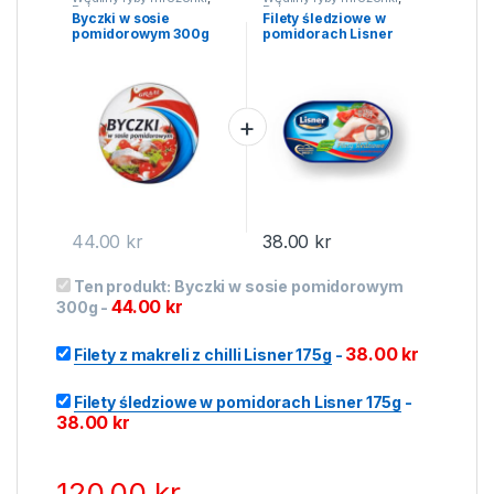
Ryby
Ryby
Byczki w sosie
Filety śledziowe w
pomidorowym 300g
pomidorach Lisner
175g
44.00
kr
38.00
kr
Ten produkt:
Byczki w sosie pomidorowym
44.00
kr
300g
-
38.00
kr
Filety z makreli z chilli Lisner 175g
-
Filety śledziowe w pomidorach Lisner 175g
-
38.00
kr
120.00
kr