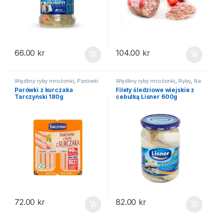
66.00
kr
104.00
kr
Wędliny ryby mrożonki
,
Parówki
Wędliny ryby mrożonki
,
Ryby
,
Na
święta
Parówki z kurczaka
Filety śledziowe wiejskie z
Tarczyński 180g
cebulką Lisner 600g
72.00
kr
82.00
kr