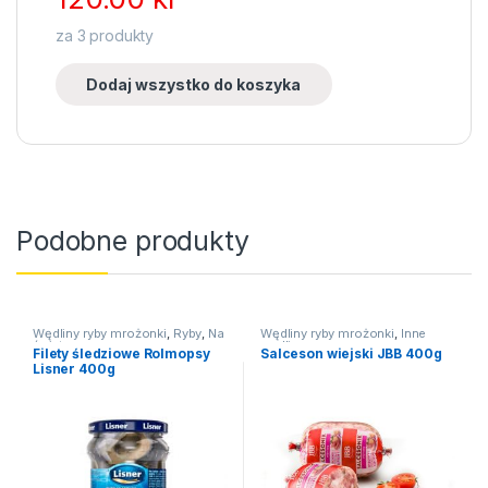
za
3
produkty
Dodaj wszystko do koszyka
Podobne produkty
Wędliny ryby mrożonki
,
Ryby
,
Na
Wędliny ryby mrożonki
,
Inne
święta
wędliny
Filety śledziowe Rolmopsy
Salceson wiejski JBB 400g
Lisner 400g