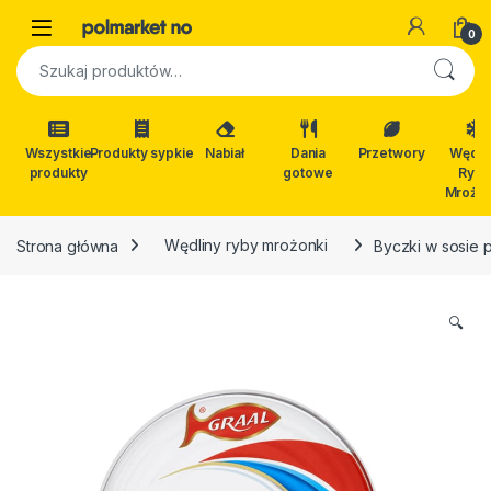
Skip to navigation
Skip to content
Open
0
Szukaj:
Wszystkie
Produkty sypkie
Nabiał
Dania
Przetwory
Wędli
produkty
gotowe
Ryby
Mrożon
Strona główna
Wędliny ryby mrożonki
Byczki w sosie
🔍