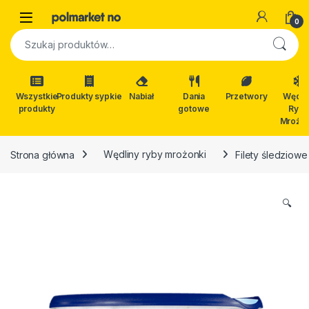
Skip to navigation
Skip to content
Open
0
Szukaj:
Wszystkie
Produkty sypkie
Nabiał
Dania
Przetwory
Wędli
produkty
gotowe
Ryby
Mrożon
Strona główna
Wędliny ryby mrożonki
Filety śledziow
🔍