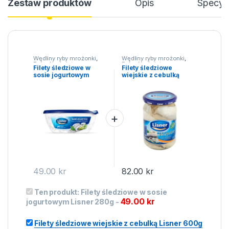
Zestaw produktów
Opis
Specyfi
Wędliny ryby mrożonki
,
Wędliny ryby mrożonki
,
Ryby
,
Na święta
Ryby
,
Na święta
Filety śledziowe w
Filety śledziowe
sosie jogurtowym
wiejskie z cebulką
Lisner 280g
Lisner 600g
49.00
kr
82.00
kr
Ten produkt:
Filety śledziowe w sosie
49.00
kr
jogurtowym Lisner 280g
-
Filety śledziowe wiejskie z cebulką Lisner 600g