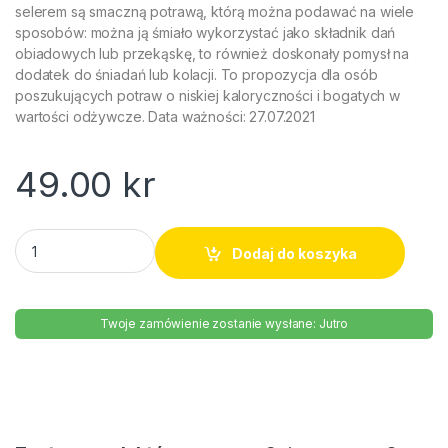
selerem są smaczną potrawą, którą można podawać na wiele
sposobów: można ją śmiało wykorzystać jako składnik dań
obiadowych lub przekąskę, to również doskonały pomysł na
dodatek do śniadań lub kolacji. To propozycja dla osób
poszukujących potraw o niskiej kaloryczności i bogatych w
wartości odżywcze. Data ważności: 27.07.2021
49.00
kr
Filety śledziowe w sosie jogurtowym Lisner 280g quantity
Dodaj do koszyka
Twoje zamówienie zostanie wysłane: Jutro