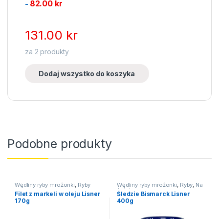
82.00
kr
-
131.00
kr
za
2
produkty
Dodaj wszystko do koszyka
Podobne produkty
Wędliny ryby mrożonki
,
Ryby
Wędliny ryby mrożonki
,
Ryby
,
Na
święta
Filet z markeli w oleju Lisner
Śledzie Bismarck Lisner
170g
400g