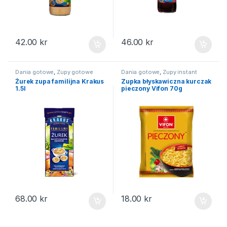
42.00
kr
46.00
kr
Dania gotowe
,
Zupy gotowe
Dania gotowe
,
Zupy instant
Żurek zupa familijna Krakus
Zupka błyskawiczna kurczak
1.5l
pieczony Vifon 70g
68.00
kr
18.00
kr