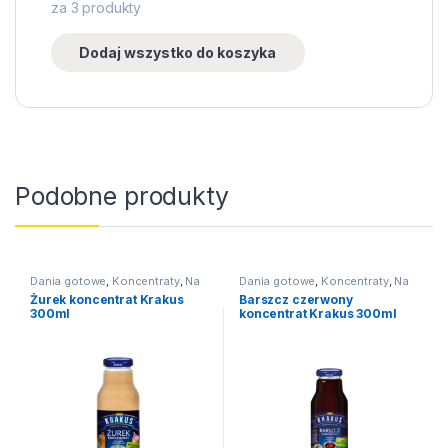
za
3
produkty
Dodaj wszystko do koszyka
Podobne produkty
Dania gotowe
,
Koncentraty
,
Na
Dania gotowe
,
Koncentraty
,
Na
święta
święta
Żurek koncentrat Krakus
Barszcz czerwony
300ml
koncentrat Krakus 300ml