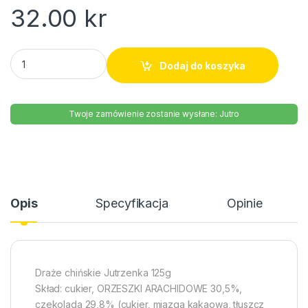
32.00
kr
Draże chińskie Jutrzenka 125g quantity
Dodaj do koszyka
Twoje zamówienie zostanie wysłane: Jutro
Opis
Specyfikacja
Opinie
Draże chińskie Jutrzenka 125g
Skład: cukier, ORZESZKI ARACHIDOWE 30,5%,
czekolada 29,8% (cukier, miazga kakaowa, tłuszcz