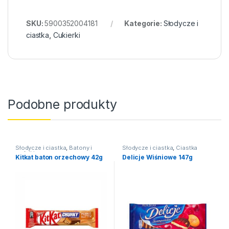
SKU:
5900352004181
Kategorie:
Słodycze i
ciastka
,
Cukierki
Podobne produkty
Słodycze i ciastka
,
Batony i
Słodycze i ciastka
,
Ciastka
wafelki
Kitkat baton orzechowy 42g
Delicje Wiśniowe 147g