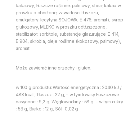
kakaowy, tłuszcze roślinne: palmowy, shea; kakao w
proszku o obniżonej zawartości tłuszczu,
emulgatory: lecytyna SOJOWA, E 476; aromat), syrop
glukozowy, MLEKO w proszku odtłuszczone,
stabilizator: sorbitole, substancje glazurujące: E 414,
E 904, skrobia, oleje roślinne (kokosowy, palmowy),
aromat
Może zawierać inne orzechy i gluten.
w 100 g produktu: Wartość energetyczna : 2040 kJ /
488 kcal, Tłuszcz : 22 g, – w tym kwasy tłuszczowe
nasycone : 9,2 g, Węglowodany : 58 g, – w tym cukry
: 58 g, Białko : 12 g, Sól : 0,02 g