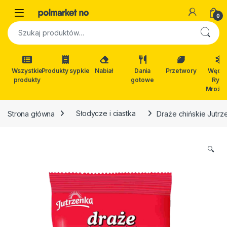
Skip to navigation
Skip to content
Open
0
Szukaj:
Wszystkie
Produkty sypkie
Nabiał
Dania
Przetwory
Wędli
produkty
gotowe
Ryby
Mrożon
Strona główna
Słodycze i ciastka
Draże chińskie Jutrz
🔍