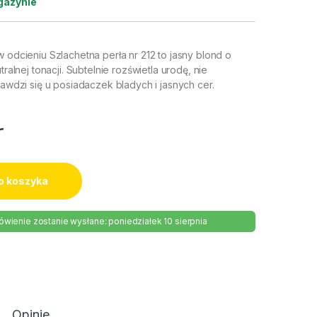
gazynie
w odcieniu Szlachetna perła nr 212 to jasny blond o
utralnej tonacji. Subtelnie rozświetla urodę, nie
prawdzi się u posiadaczek bladych i jasnych cer.
r
o koszyka
wienie zostanie wysłane: poniedziałek 10 sierpnia
Opinie