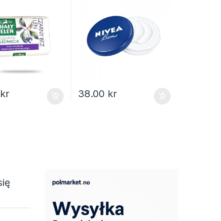
0
kr
38.00
kr
się