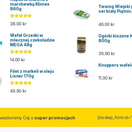
marchewką Klimex
Twaróg Wiejski 
860g
ser biały Piątni
Oceniono
38.00
kr
46.00
kr
5.00
na 5
Wafel Grześki w
Ogórki kiszone 
mlecznej czekoladzie
800g
MEGA 48g
39.90
kr
Oceniono
14.00
kr
5.00
na 5
Knoppers wafel
Filet z markeli w oleju
Lisner 170g
11.00
kr
Oceniono
49.90
kr
5.00
na 5
owiadomimy Cię o
super promocjach
[mc4wp_form id=