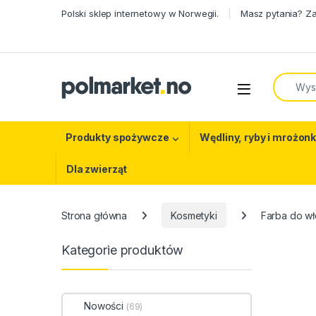
Skip to navigation
Skip to content
Polski sklep internetowy w Norwegii.
Masz pytania? Z
Search f
Open
Produkty spożywcze
Wędliny, ryby i mrożonk
Dla zwierząt
Strona główna
Kosmetyki
Farba do wł
Kategorie produktów
Nowości
(69)