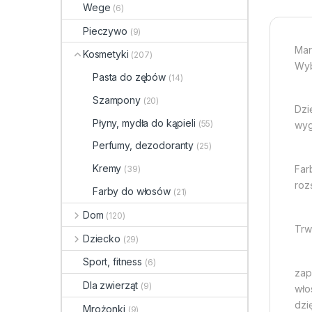
Wege
(6)
Pieczywo
(9)
Mar
Kosmetyki
(207)
Wyb
Pasta do zębów
(14)
Szampony
(20)
Dzi
Płyny, mydła do kąpieli
(55)
wyg
Perfumy, dezodoranty
(25)
Kremy
Far
(39)
roz
Farby do włosów
(21)
Dom
(120)
Trw
Dziecko
(29)
Sport, fitness
(6)
zap
Dla zwierząt
(9)
wło
dzi
Mrożonki
(9)