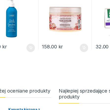
0
kr
158.00
kr
32.0
żej oceniane produkty
Najlepiej sprzedające 
produkty
Kapusta kiszona z