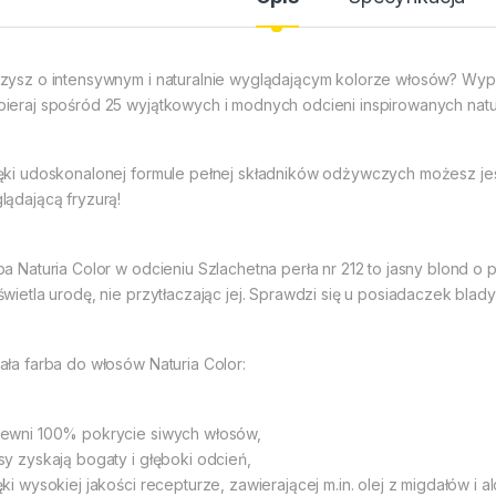
zysz o intensywnym i naturalnie wyglądającym kolorze włosów? Wyprób
ieraj spośród 25 wyjątkowych i modnych odcieni inspirowanych natu
ęki udoskonalonej formule pełnej składników odżywczych możesz jes
lądającą fryzurą!
ba Naturia Color w odcieniu Szlachetna perła nr 212 to jasny blond o pię
świetla urodę, nie przytłaczając jej. Sprawdzi się u posiadaczek blady
ała farba do włosów Naturia Color:
ewni 100% pokrycie siwych włosów,
sy zyskają bogaty i głęboki odcień,
ęki wysokiej jakości recepturze, zawierającej m.in. olej z migdałów i