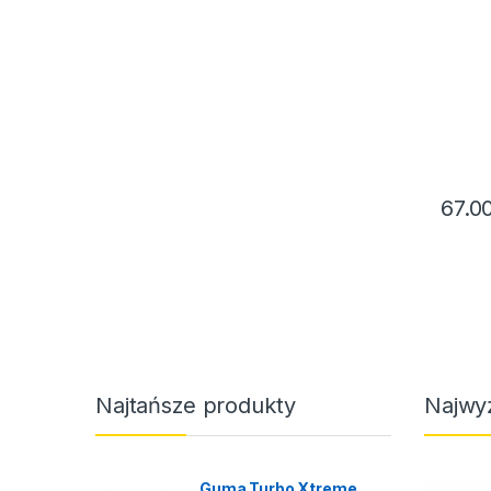
67.0
Najtańsze produkty
Najwy
Guma Turbo Xtreme