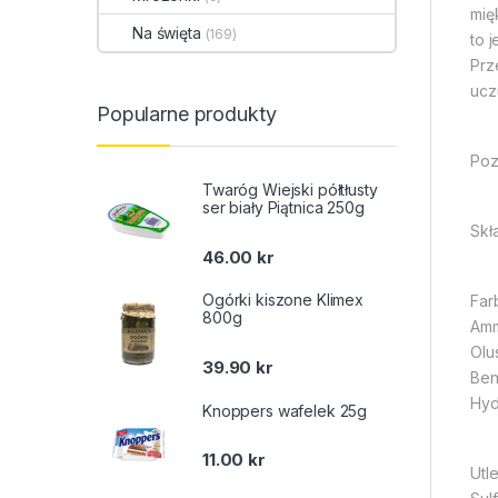
mię
Na święta
(169)
to 
Prz
ucz
Popularne produkty
Poz
Twaróg Wiejski półtłusty
ser biały Piątnica 250g
Skł
46.00
kr
Ogórki kiszone Klimex
Far
800g
Amm
Olu
39.90
kr
Ben
Hyd
Knoppers wafelek 25g
11.00
kr
Utl