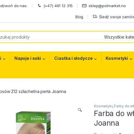
adzwoń do nas.
(+47) 461 12 315
sklep@polmarket.no
Blog
Śledź swoje zamów
or:
i
Napoje i soki
Ciastka i słodycze
Kosmetyki
osów 212 szlachetna perła Joanna
Kosmetyki
,
Farby do w
🔍
Farba do w
Joanna