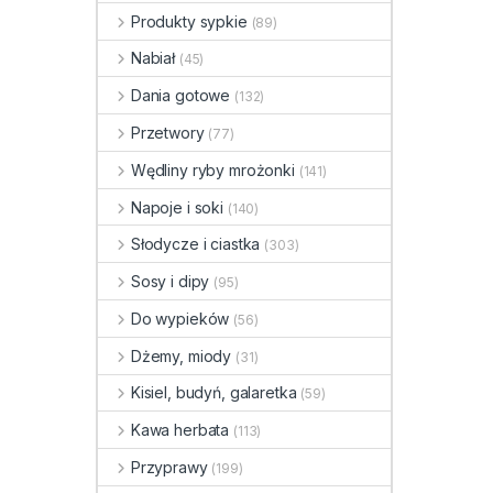
Produkty sypkie
(89)
Nabiał
(45)
Dania gotowe
(132)
Przetwory
(77)
Wędliny ryby mrożonki
(141)
Napoje i soki
(140)
Słodycze i ciastka
(303)
Sosy i dipy
(95)
Do wypieków
(56)
Dżemy, miody
(31)
Kisiel, budyń, galaretka
(59)
Kawa herbata
(113)
Przyprawy
(199)