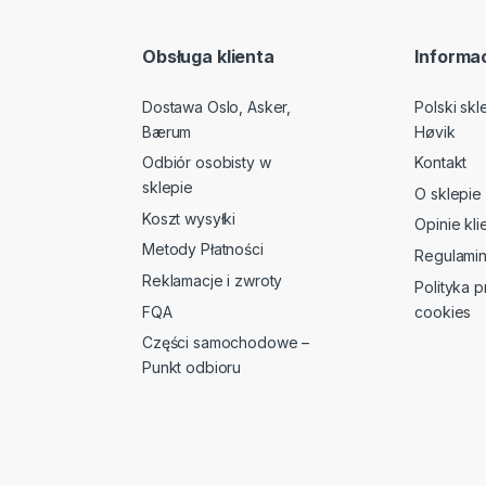
Obsługa klienta
Informac
Dostawa Oslo, Asker,
Polski sk
Bærum
Høvik
Odbiór osobisty w
Kontakt
sklepie
O sklepie
Koszt wysyłki
Opinie kl
Metody Płatności
Regulami
Reklamacje i zwroty
Polityka p
FQA
cookies
Części samochodowe –
Punkt odbioru