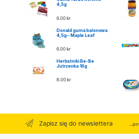
4,5g
6.00
kr
Donald guma balonowa
4,5g – Maple Leaf
6.00
kr
Herbatniki Be-Be
Jutrzenka 16g
8.00
kr
Zapisz się do newslettera
...p