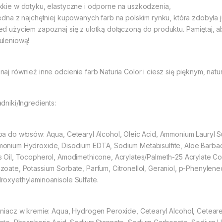
kkie w dotyku, elastyczne i odporne na uszkodzenia,
jedna z najchętniej kupowanych farb na polskim rynku, która zdobyła j
ed użyciem zapoznaj się z ulotką dołączoną do produktu. Pamiętaj
uleniową!
naj również inne odcienie farb Naturia Color i ciesz się pięknym, na
adniki/Ingredients:
ba do włosów: Aqua, Cetearyl Alcohol, Oleic Acid, Ammonium Lauryl S
onium Hydroxide, Disodium EDTA, Sodium Metabisulfite, Aloe Barbade
s Oil, Tocopherol, Amodimethicone, Acrylates/Palmeth-25 Acrylate Cop
zoate, Potassium Sorbate, Parfum, Citronellol, Geraniol, p-Phenylen
roxyethylaminoanisole Sulfate.
eniacz w kremie: Aqua, Hydrogen Peroxide, Cetearyl Alcohol, Ceteare