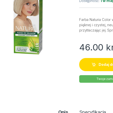
Dostępność:
1 w ma
Farba Naturia Color 
pięknej i czystej, ne
przytłaczając jej. S
46.00
k
Dodaj d
Twoje zamó
Opis
Specyfikacja