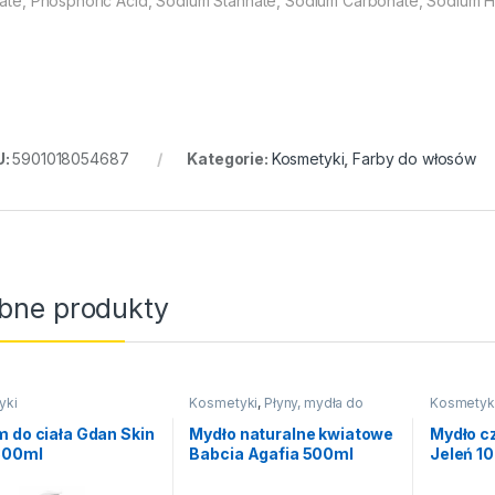
fate, Phosphoric Acid, Sodium Stannate, Sodium Carbonate, Sodium Hy
U:
5901018054687
Kategorie:
Kosmetyki
,
Farby do włosów
bne produkty
yki
Kosmetyki
,
Płyny, mydła do
Kosmetyk
kąpieli
kąpieli
 do ciała Gdan Skin
Mydło naturalne kwiatowe
Mydło cz
 300ml
Babcia Agafia 500ml
Jeleń 1