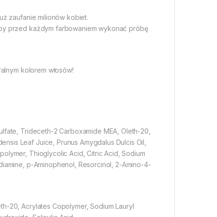
uż zaufanie milionów kobiet.
, aby przed każdym farbowaniem wykonać próbę
turalnym kolorem włosów!
ulfate, Trideceth-2 Carboxamide MEA, Oleth-20,
nsis Leaf Juice, Prunus Amygdalus Dulcis Oil,
olymer, Thioglycolic Acid, Citric Acid, Sodium
ediamine, p-Aminophenol, Resorcinol, 2-Amino-4-
th-20, Acrylates Copolymer, Sodium Lauryl