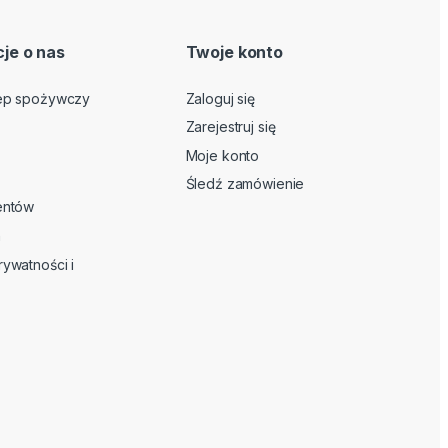
je o nas
Twoje konto
lep spożywczy
Zaloguj się
Zarejestruj się
Moje konto
Śledź zamówienie
ientów
n
rywatności i