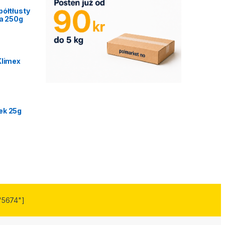
półtłusty
ca 250g
Klimex
ek 25g
"5674"]