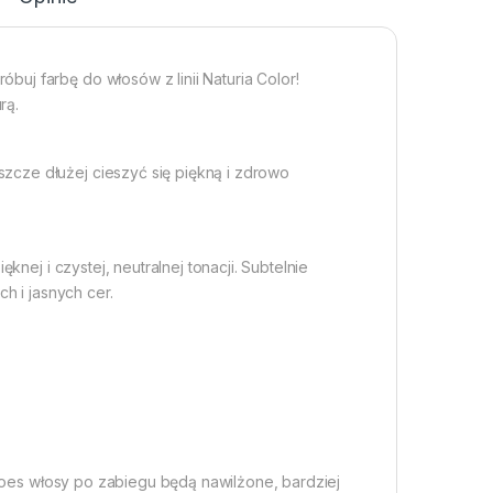
uj farbę do włosów z linii Naturia Color!
rą.
zcze dłużej cieszyć się piękną i zdrowo
knej i czystej, neutralnej tonacji. Subtelnie
ch i jasnych cer.
 aloes włosy po zabiegu będą nawilżone, bardziej