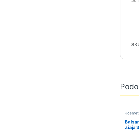
Sul
SK
Podo
Kosmet
Balsam
Ziaja