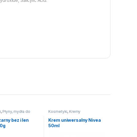
droxide, Salicylic Acid.
i
,
Płyny, mydła do
Kosmetyki
,
Kremy
arny bez i len
Krem uniwersalny Nivea
00g
50ml