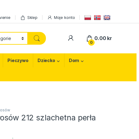
ienie
Sklep
Moje konto
My Account
0.00
kr
0
Pieczywo
Dziecko
Dom
łosów
łosów 212 szlachetna perła