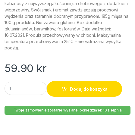
kabanosy z najwyższej jakości mięsa drobiowego z dodatkiem
wieprzowiny. Swój smak i aromat zawdzięczają procesowi
wędzenia oraz starannie dobranym przyprawom. 185g mięsa na
100 g produktu. Nie zawiera glutenu. Bez dodatku
glutaminianów, barwników, fosforanów. Data ważności:
16.07.2021. Produkt przechowywany w chłodni. Maksymalna
temperatura przechowywania 25°C – nie wskazana wysyłka
pocztą.
59.90
kr
Kabanosy drobiowe Tarczyński 105g quantity
Dodaj do koszyka
Twoje zamówienie zostanie wysłane: poniedziałek 10 sierpnia