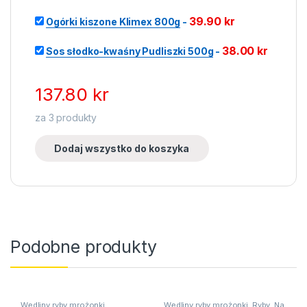
39.90
kr
Ogórki kiszone Klimex 800g
-
38.00
kr
Sos słodko-kwaśny Pudliszki 500g
-
137.80
kr
za
3
produkty
Dodaj wszystko do koszyka
Podobne produkty
Wędliny ryby mrożonki
,
Wędliny ryby mrożonki
,
Ryby
,
Na