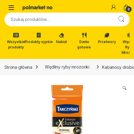
Skip to navigation
Skip to content
Open
0
Szukaj:
Wszystkie
Produkty sypkie
Nabiał
Dania
Przetwory
Wędli
produkty
gotowe
Ryby
Mrożon
Strona główna
Wędliny ryby mrożonki
Kabanosy drobi
🔍