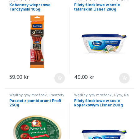
Kabanosy
święta
Kabanosy wieprzowe
Filety śledziowe w sosie
Tarczyński 105g
tatarskim Lisner 280g
59.90
kr
49.00
kr
Wędliny ryby mrożonki
,
Pasztety
Wędliny ryby mrożonki
,
Ryby
,
Na
święta
Pasztet z pomidorami Profi
Filety śledziowe w sosie
250g
koperkowym Lisner 280g