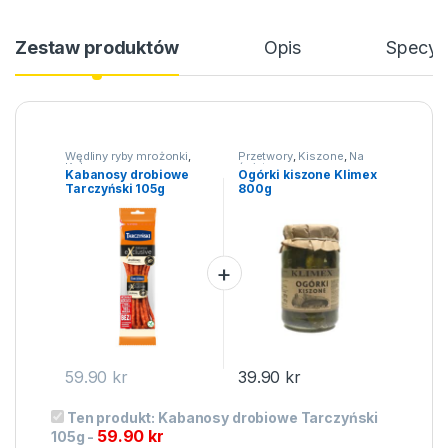
Zestaw produktów
Opis
Specyfi
Wędliny ryby mrożonki
,
Przetwory
,
Kiszone
,
Na
Kabanosy
święta
Kabanosy drobiowe
Ogórki kiszone Klimex
Tarczyński 105g
800g
59.90
kr
39.90
kr
Ten produkt:
Kabanosy drobiowe Tarczyński
59.90
kr
105g
-