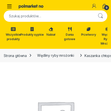
Skip to navigation
Skip to content
Open
0
Szukaj:
Wszystkie
Produkty sypkie
Nabiał
Dania
Przetwory
Wędli
produkty
gotowe
Ryby
Mrożon
Strona główna
Wędliny ryby mrożonki
Kaszanka chłops