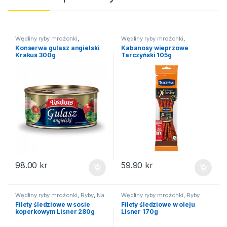
Wędliny ryby mrożonki
,
Wędliny ryby mrożonki
,
Konserwy mięsne
Kabanosy
Konserwa gulasz angielski
Kabanosy wieprzowe
Krakus 300g
Tarczyński 105g
98.00
kr
59.90
kr
Wędliny ryby mrożonki
,
Ryby
,
Na
Wędliny ryby mrożonki
,
Ryby
święta
Filety śledziowe w sosie
Filety śledziowe w oleju
koperkowym Lisner 280g
Lisner 170g