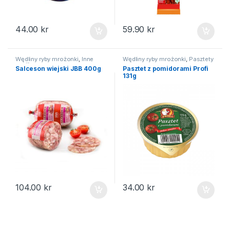
44.00
kr
59.90
kr
Wędliny ryby mrożonki
,
Inne
Wędliny ryby mrożonki
,
Pasztety
wędliny
Salceson wiejski JBB 400g
Pasztet z pomidorami Profi
131g
104.00
kr
34.00
kr