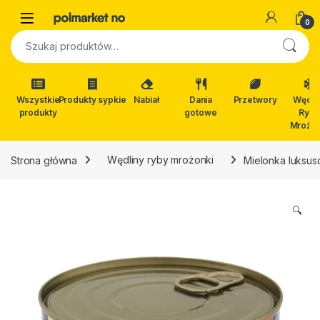
Skip to navigation
Skip to content
Open
0
Szukaj:
Wszystkie
Produkty sypkie
Nabiał
Dania
Przetwory
Wędli
produkty
gotowe
Ryby
Mrożon
Strona główna
Wędliny ryby mrożonki
Mielonka luksu
🔍