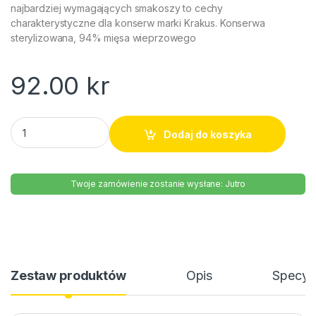
najbardziej wymagających smakoszy to cechy
charakterystyczne dla konserw marki Krakus. Konserwa
sterylizowana, 94% mięsa wieprzowego
92.00
kr
Mielonka luksusowa konserwa Krakus 300g quantity
Dodaj do koszyka
Twoje zamówienie zostanie wysłane: Jutro
Zestaw produktów
Opis
Specyfi