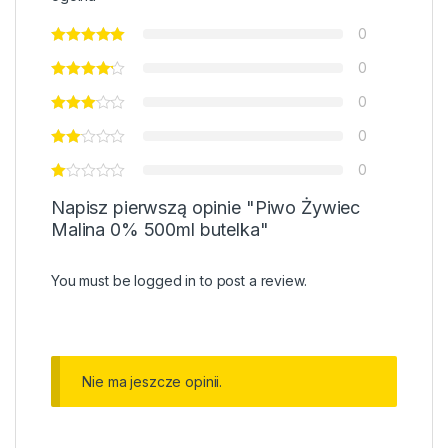
0
0
0
0
0
Napisz pierwszą opinie "Piwo Żywiec
Malina 0% 500ml butelka"
You must be
logged in
to post a review.
Nie ma jeszcze opinii.