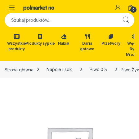
Skip to navigation
Skip to content
Open
0
Szukaj:
Wszystkie
Produkty sypkie
Nabiał
Dania
Przetwory
Wędli
produkty
gotowe
Ryby
Mrożon
Strona główna
Napoje i soki
Piwo 0%
Piwo Żyw