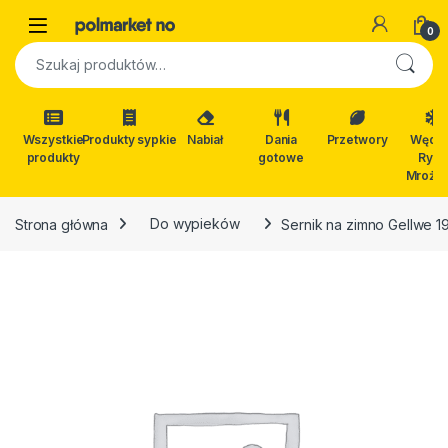
Skip to navigation
Skip to content
Open
0
Szukaj:
Wszystkie
Produkty sypkie
Nabiał
Dania
Przetwory
Wędli
produkty
gotowe
Ryby
Mrożon
Strona główna
Do wypieków
Sernik na zimno Gellwe 1