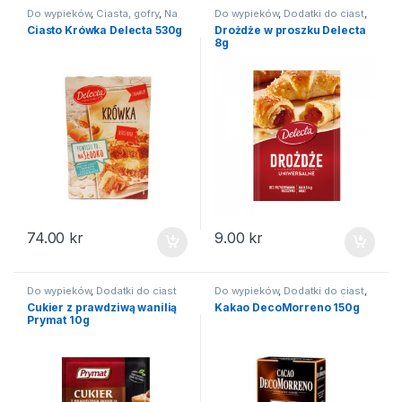
Do wypieków
,
Ciasta, gofry
,
Na
Do wypieków
,
Dodatki do ciast
,
święta
Na święta
Ciasto Krówka Delecta 530g
Drożdże w proszku Delecta
8g
74.00
kr
9.00
kr
Do wypieków
,
Dodatki do ciast
Do wypieków
,
Dodatki do ciast
,
Kawa herbata
,
Kakao
,
Na święta
Cukier z prawdziwą wanilią
Kakao DecoMorreno 150g
Prymat 10g