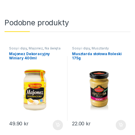
Podobne produkty
Sosy i dipy
,
Majonez
,
Na święta
Sosy i dipy
,
Musztardy
Majonez Dekoracyjny
Musztarda stołowa Roleski
Winiary 400ml
175g
49.90
kr
22.00
kr