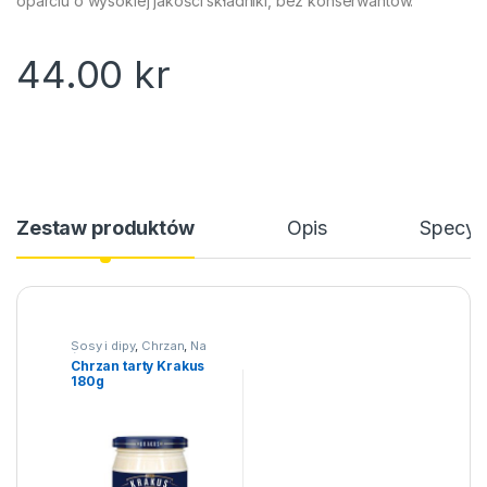
oparciu o wysokiej jakości składniki, bez konserwantów.
44.00
kr
Zestaw produktów
Opis
Specyfi
Sosy i dipy
,
Chrzan
,
Na
święta
Chrzan tarty Krakus
180g