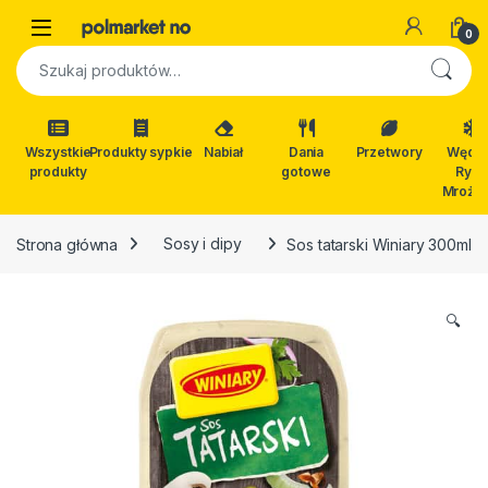
Skip to navigation
Skip to content
Open
0
Szukaj:
Wszystkie
Produkty sypkie
Nabiał
Dania
Przetwory
Wędli
produkty
gotowe
Ryby
Mrożon
Strona główna
Sosy i dipy
Sos tatarski Winiary 300ml
🔍