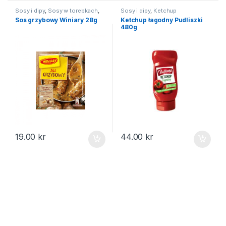
Sosy i dipy
,
Sosy w torebkach
,
Sosy i dipy
,
Ketchup
Na święta
Sos grzybowy Winiary 28g
Ketchup łagodny Pudliszki
480g
19.00
kr
44.00
kr