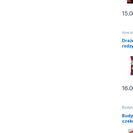
15.
Inne 
Słodyc
ciastk
Draż
rodz
Skaw
16.
Budyn
budyń,
Budy
czek
Dele