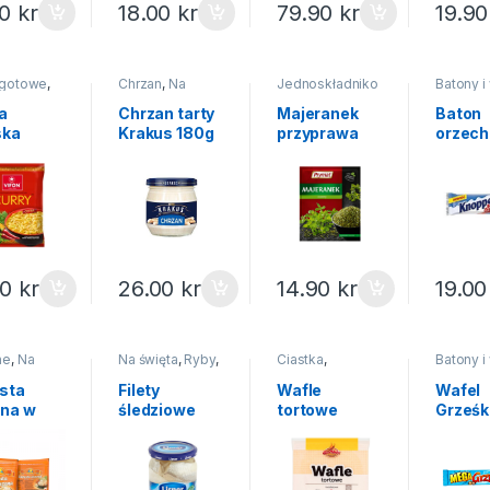
00
kr
18.00
kr
79.90
kr
19.9
 gotowe
,
Chrzan
,
Na
Jednoskładniko
Batony i
nstant
święta
,
Sosy i
we
,
Przyprawy
Słodycze
dipy
ciastka
a
Chrzan tarty
Majeranek
Baton
ska
Krakus 180g
przyprawa
orzec
y VIFON
Prymat 8g
Knopp
40g
00
kr
26.00
kr
14.90
kr
19.0
ne
,
Na
Na święta
,
Ryby
,
Ciastka
,
Batony i
,
Wędliny ryby
Słodycze i
Słodycze
wory
mrożonki
ciastka
ciastka
sta
Filety
Wafle
Wafel
ona w
śledziowe
tortowe
Grześk
czku 1kg
wiejskie z
kwadratowe
mleczn
cebulką
160g
czekol
Lisner 600g
MEGA 