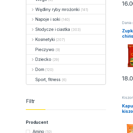
16.
Wędliny ryby mrożonki
(141)
Napoje i soki
(140)
Dania
Zupy i
Słodycze i ciastka
(303)
Zupk
chiń
Kosmetyki
(207)
Curr
70g
Pieczywo
(9)
Dziecko
(29)
Dom
(120)
18.
Sport, fitness
(6)
Kiszo
Filtr
święta
Przet
Kapu
kisz
wore
Producent
Amino
(10)