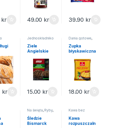
0
kr
49.00
kr
39.90
kr
o
Jednoskładniko
Dania gotowe
,
we
,
Przyprawy
Zupy instant
ługi
Ziele
Zupka
Angielskie
błyskawiczna
Prymat 15g
kurczak
pieczony
Vifon 70g
0
kr
15.00
kr
18.00
kr
Na święta
,
Ryby
,
Kawa bez
 i
Wędliny ryby
kofeiny
,
Kawa
mrożonki
herbata
a
Śledzie
Kawa
na
Bismarck
rozpuszczaln