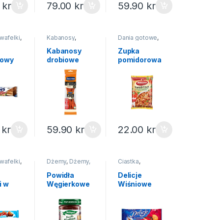
0
kr
79.00
kr
59.90
kr
 wafelki
,
Kabanosy
,
Dania gotowe
,
 i
Wędliny ryby
Zupy instant
mrożonki
Kabanosy
Zupka
howy
drobiowe
pomidorowa
ers
Tarczyński
błyskawiczna
105g
Amino 57g
0
kr
59.90
kr
22.00
kr
 wafelki
,
Dżemy
,
Dżemy,
Ciastka
,
 i
miody
,
Na święta
Słodycze i
ciastka
Powidła
Delicje
i w
Węgierkowe
Wiśniowe
ej
Herbapol
147g
adzie
280g
48g