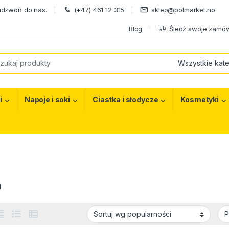
adzwoń do nas.
(+47) 461 12 315
sklep@polmarket.no
Blog
Śledź swoje zamów
or:
i
Napoje i soki
Ciastka i słodycze
Kosmetyki
p