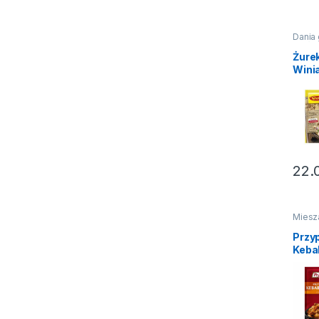
Dania
Na świ
instan
Żure
Wini
22.
Miesz
Przyp
Przy
Keba
Prym