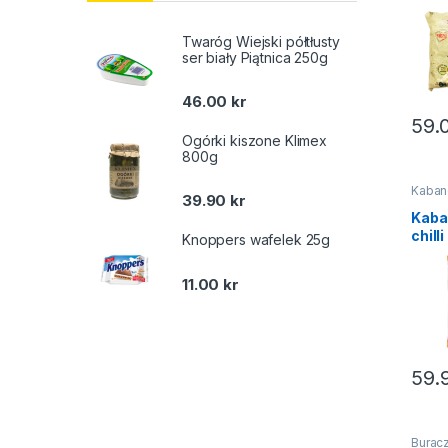
mroż
Anit
Twaróg Wiejski półtłusty
ser biały Piątnica 250g
46.00
kr
59.
Ogórki kiszone Klimex
800g
Kaban
39.90
kr
Wędli
mrożo
Kaba
chilli
Knoppers wafelek 25g
Tarc
105g
11.00
kr
59.
Buracz