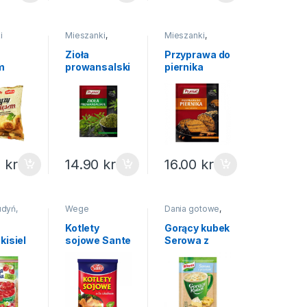
i
Mieszanki
,
Mieszanki
,
Przyprawy
Przyprawy
Zioła
Przyprawa do
m
prowansalski
piernika
ne
e Prymat 10g
Prymat 20g
500g
0
kr
14.90
kr
16.00
kr
udyń,
Wege
Dania gotowe
,
a
,
Gorący kubek
Kotlety
Gorący kubek
kisiel
sojowe Sante
Serowa z
ka z
100g
grzankami
mi
Knorr 22g