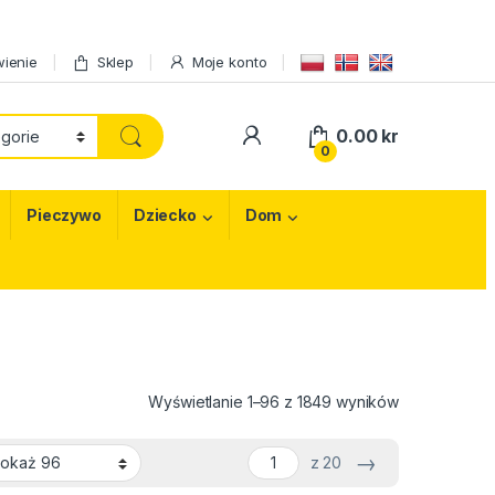
ienie
Sklep
Moje konto
My Account
0.00
kr
0
Pieczywo
Dziecko
Dom
Posortowane 
Wyświetlanie 1–96 z 1849 wyników
→
z 20