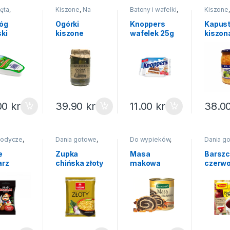
ęta
,
Kiszone
,
Na
Batony i wafelki
,
Kiszone
,
Twarogi
święta
,
Słodycze i
święta
,
Przetwory
ciastka
Przetwo
óg
Ogórki
Knoppers
Kapus
ski
kiszone
wafelek 25g
kiszon
usty ser
Klimex 800g
march
 Piątnica
Klimex
00
kr
39.90
kr
11.00
kr
38.0
słodycze
,
Dania gotowe
,
Do wypieków
,
Dania g
ze i
Zupy instant
Mak
,
Na święta
Na święt
a
instant
e
Zupka
Masa
Barszc
arz
chińska złoty
makowa
czerw
sowe
kurczak
Bakalland z
ekspr
a 70g
VIFON 70g
bakaliami
Winiar
850g