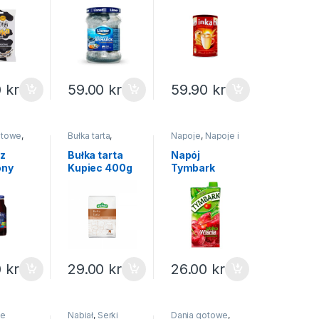
 250g
Lisner 400g
a zbożowa
INKA 200g
0
kr
59.00
kr
59.90
kr
otowe
,
Bułka tarta
,
Napoje
,
Napoje i
aty
,
Na
Produkty sypkie
soki
z
Bułka tarta
Napój
ony
Kupiec 400g
Tymbark
trat
jabłko-wiśnia
s
1 litr
0
kr
29.00
kr
26.00
kr
ne
Nabiał
,
Serki
Dania gotowe
,