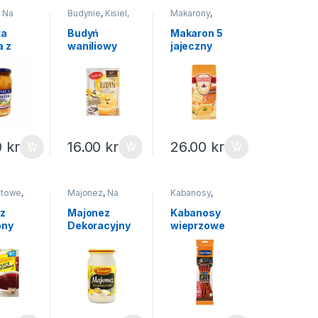
,
Na
Budynie
,
Kisiel,
Makarony
,
budyń,
Produkty sypkie
ry
galaretka
,
Na
ta
Budyń
Makaron 5
święta
a z
waniliowy
jajeczny
ewką
Delecta 64g
krajanka
 860g
250g
0
kr
16.00
kr
26.00
kr
otowe
,
Majonez
,
Na
Kabanosy
,
a
,
Zupy
święta
,
Sosy i
Wędliny ryby
dipy
mrożonki
z
Majonez
Kabanosy
ony
Dekoracyjny
wieprzowe
esowy
Winiary
Tarczyński
y 60g
700ml
105g