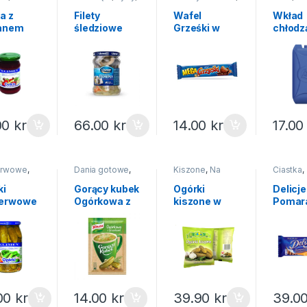
,
Wędliny ryby
Słodycze i
wory
mrożonki
ciastka
a z
Filety
Wafel
Wkład
anem
śledziowe
Grześki w
chłodz
ex 290g
Rolmopsy
czekoladzie
paczki
Lisner 400g
MEGA
poczto
Goplana 48g
00
kr
66.00
kr
14.00
kr
17.0
erwowe
,
Dania gotowe
,
Kiszone
,
Na
Ciastka
,
ęta
,
Gorący kubek
święta
,
Słodycze
wory
Przetwory
ciastka
ki
Gorący kubek
Ogórki
Delicje
erwowe
Ogórkowa z
kiszone w
Pomar
ex 870g
grzankami
woreczku
we 147
Knorr 13g
800g
00
kr
14.00
kr
39.90
kr
39.0