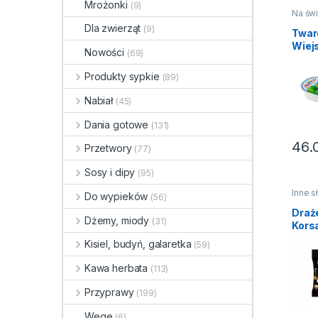
Mrożonki
(9)
Na świ
Nabiał
Dla zwierząt
(9)
Twar
Wiej
Nowości
(69)
półtł
biały
Produkty sypkie
(89)
250g
Nabiał
(45)
Dania gotowe
(131)
46.
Przetwory
(77)
Sosy i dipy
(95)
Inne 
Do wypieków
(56)
Słodyc
ciastk
Draż
Dżemy, miody
(31)
Kors
koko
Kisiel, budyń, galaretka
(59)
Skaw
Kawa herbata
(113)
Przyprawy
(199)
Wege
(6)