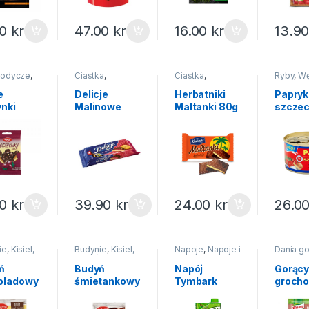
00
kr
47.00
kr
16.00
kr
13.9
słodycze
,
Ciastka
,
Ciastka
,
Ryby
,
Wę
ze i
Słodycze i
Słodycze i
ryby mr
a
ciastka
ciastka
e
Delicje
Herbatniki
Papryk
ynki
Malinowe
Maltanki 80g
szczec
a 70g
147g
Łosoś 
170g
00
kr
39.90
kr
24.00
kr
26.0
ie
,
Kisiel,
Budynie
,
Kisiel,
Napoje
,
Napoje i
Dania g
 galaretka
budyń,
soki
galaretka
,
Na
ń
Budyń
Napój
Gorący
święta
oladowy
śmietankowy
Tymbark
groch
cta 64g
Delecta 47g
jabłko-mięta
Knorr 
1 litr