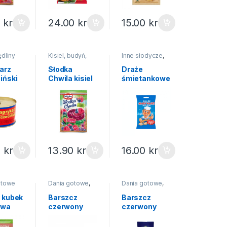
0
kr
24.00
kr
15.00
kr
dliny
Kisiel, budyń,
Inne słodycze
,
ożonki
galaretka
,
Słodycze i
Kisiele
ciastka
arz
Słodka
Draże
iński
Chwila kisiel
śmietankowe
Ustka
owoce leśne
Marynarz
z owocami
Skawa 70g
31,5g
0
kr
13.90
kr
16.00
kr
otowe
Dania gotowe
,
Dania gotowe
,
Na święta
,
Zupy
Zupy gotowe
instant
 kubek
Barszcz
Barszcz
owa
czerwony
czerwony
21g
kontenerek
zupa
Winiary 170g
familijna