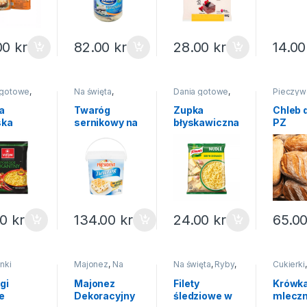
00
kr
82.00
kr
28.00
kr
14.0
 gotowe
,
Na święta
,
Dania gotowe
,
Pieczyw
nstant
Nabiał
,
Twarogi
Zupy instant
a
Twaróg
Zupka
Chleb d
ska
sernikowy na
błyskawiczna
PZ
ntny
sernik
ser w ziołach
dor
President 1kg
Knorr 61g
N 70g
00
kr
134.00
kr
24.00
kr
65.0
nki
Majonez
,
Na
Na święta
,
Ryby
,
Cukierki
,
święta
,
Sosy i
Wędliny ryby
Słodycze
dipy
mrożonki
ciastka
gi
Majonez
Filety
Krówk
e
Dekoracyjny
śledziowe w
mlecz