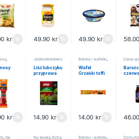
one
Winiary
sosie
Wawel
a 500g
400ml
śmietanowy
m Lisner
280g
00
kr
49.90
kr
49.90
kr
58.0
osy
,
Jednoskładniko
Batony i wafelki
,
Dania g
ny ryby
we
,
Przyprawy
Słodycze i
Koncentr
nki
ciastka
święta
nosy
Liść lubczyku
Wafel
Barszc
przyprawa
Grześki toffi
czerw
zyński
Prymat 10g
MEGA
koncen
Goplana 48g
Kraku
300ml
90
kr
14.90
kr
14.00
kr
46.0
ki
,
Na
Na święta
,
Ryby
,
Batony i wafelki
,
Dom
,
In