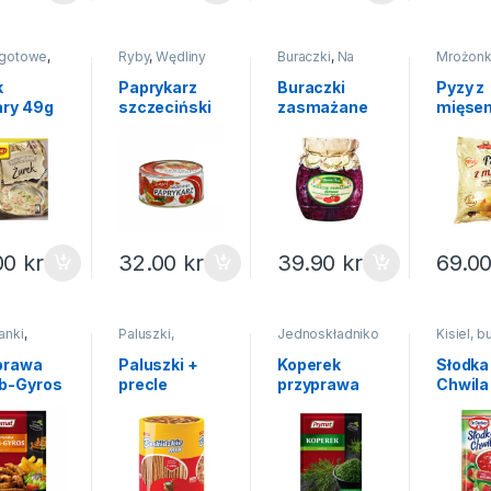
 gotowe
,
Ryby
,
Wędliny
Buraczki
,
Na
Mrożonk
ęta
,
Zupy
ryby mrożonki
święta
,
t
Przetwory
k
Paprykarz
Buraczki
Pyzy z
ary 49g
szczeciński
zasmażane
mięse
Graal 300g
WaldiBen
mrożo
830 g
Anita 
00
kr
32.00
kr
39.90
kr
69.0
anki
,
Paluszki,
Jednoskładniko
Kisiel, b
rawy
krakersy,
we
,
Przyprawy
galaretk
orzeszki
,
Kisiele
prawa
Paluszki +
Koperek
Słodka
Słodycze i
b-Gyros
precle
przyprawa
Chwila 
ciastka
at 30g
Beskidzkie
Prymat 6g
poziom
275g
owoca
31,5g