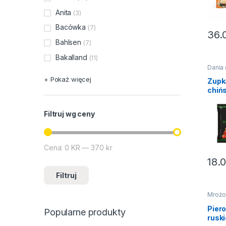
Anita
(3)
Bacówka
(7)
36.
Bahlsen
(7)
Bakalland
(11)
Dania
Zupy i
+ Pokaż więcej
Zupk
chiń
pika
pomi
Filtruj wg ceny
VIFO
Cena:
0 KR
—
370 kr
Cena min
Cena max
18.
Filtruj
Mrożo
Piero
Popularne produkty
ruski