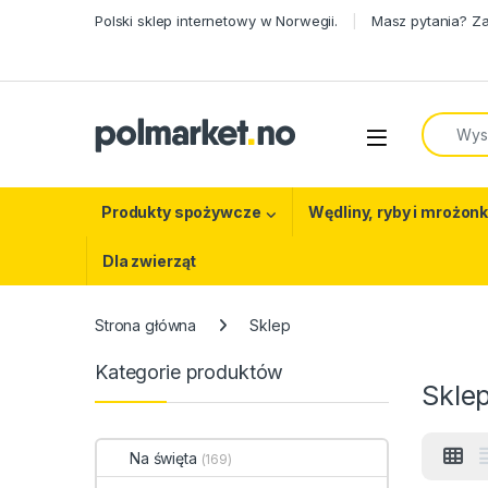
Skip to navigation
Skip to content
Polski sklep internetowy w Norwegii.
Masz pytania? Z
Search f
Open
Produkty spożywcze
Wędliny, ryby i mrożonk
Dla zwierząt
Strona główna
Sklep
Kategorie produktów
Skle
Na święta
(169)