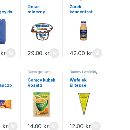
homogenizowa
Koncentraty
,
Na
ne
święta
Deser
Żurek
ący do
mleczny
koncentrat
Monte
Krakus
wej
czekolada
300ml
150g
0
kr
29.00
kr
42.00
kr
Dania gotowe
,
Batony i wafelki
,
 i
Gorący kubek
Słodycze i
ciastka
Gorący kubek
Wafelek
ańczo
Rosół z
Elitesse
g
makaronem
Skawa 23g
Knorr 12g
0
kr
14.00
kr
12.00
kr