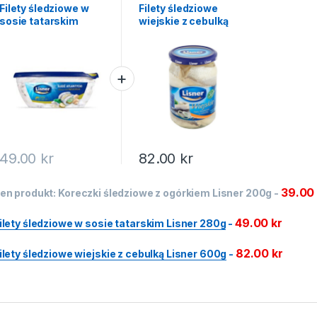
Filety śledziowe w
Filety śledziowe
sosie tatarskim
wiejskie z cebulką
Lisner 280g
Lisner 600g
49.00
kr
82.00
kr
39.0
en produkt:
Koreczki śledziowe z ogórkiem Lisner 200g
-
49.00
kr
ilety śledziowe w sosie tatarskim Lisner 280g
-
82.00
kr
ilety śledziowe wiejskie z cebulką Lisner 600g
-