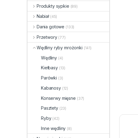
Produkty sypkie
(89)
Nabiał
(45)
Dania gotowe
(133)
Przetwory
(77)
Wędliny ryby mrożonki
(141)
Wędliny
(4)
Kiełbasy
(13)
Parówki
(3)
Kabanosy
(12)
Konserwy mięsne
(37)
Pasztety
(23)
Ryby
(42)
Inne wędliny
(8)