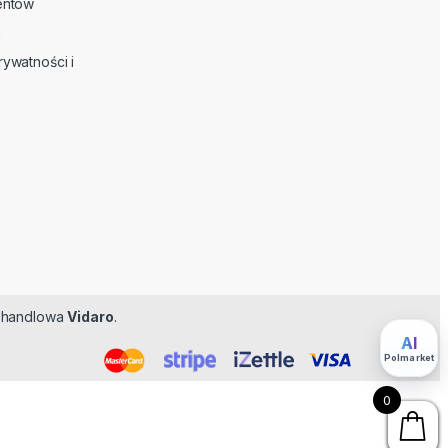
ientów
n
rywatności i
ma handlowa
Vidaro
.
Feromoner
AI
Polmarket
0