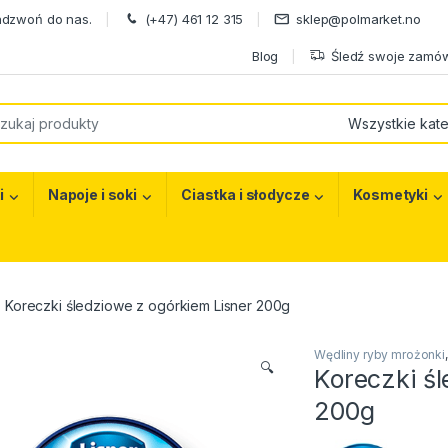
adzwoń do nas.
(+47) 461 12 315
sklep@polmarket.no
Blog
Śledź swoje zamów
or:
i
Napoje i soki
Ciastka i słodycze
Kosmetyki
Koreczki śledziowe z ogórkiem Lisner 200g
Wędliny ryby mrożonki
🔍
Koreczki ś
200g