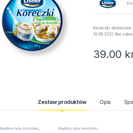
Do
Koreczki śledziowe 
10.06.2021. Nie zale
39.00
k
Zestaw produktów
Opis
Spe
Wędliny ryby mrożonki
,
Wędliny ryby mrożonki
,
Ryby
,
Na święta
Ryby
,
Na święta