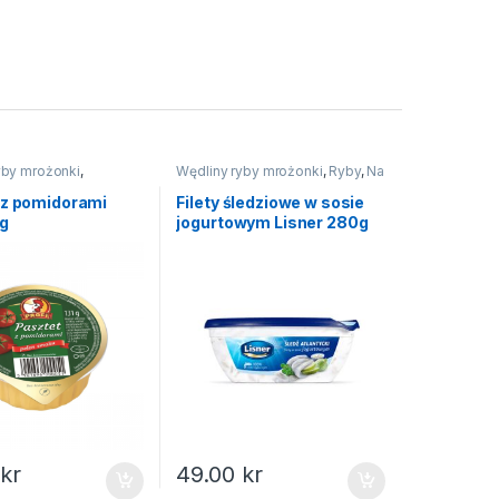
yby mrożonki
,
Wędliny ryby mrożonki
,
Ryby
,
Na
święta
 z pomidorami
Filety śledziowe w sosie
1g
jogurtowym Lisner 280g
0
kr
49.00
kr