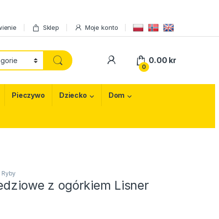
ienie
Sklep
Moje konto
My Account
0.00
kr
0
Pieczywo
Dziecko
Dom
,
Ryby
ledziowe z ogórkiem Lisner