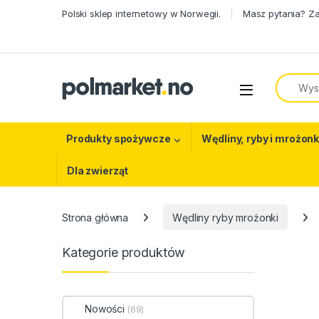
Skip to navigation
Skip to content
Polski sklep internetowy w Norwegii.
Masz pytania? Z
Search f
Open
Produkty spożywcze
Wędliny, ryby i mrożonk
Dla zwierząt
Strona główna
Wędliny ryby mrożonki
Kategorie produktów
Nowości
(69)