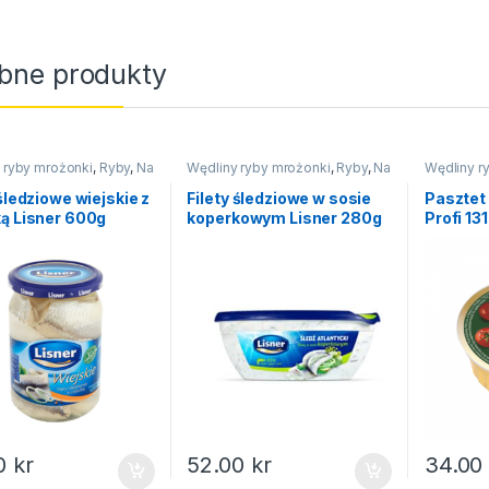
bne produkty
 ryby mrożonki
,
Ryby
,
Na
Wędliny ryby mrożonki
,
Ryby
,
Na
Wędliny r
święta
Pasztety
 śledziowe wiejskie z
Filety śledziowe w sosie
Pasztet
ą Lisner 600g
koperkowym Lisner 280g
Profi 13
00
kr
52.00
kr
34.0