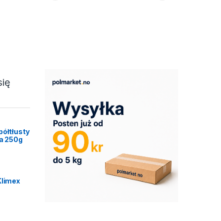
się
półtłusty
ca 250g
Klimex