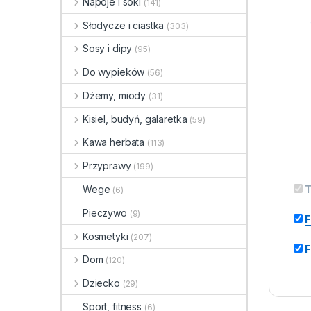
Napoje i soki
(141)
Słodycze i ciastka
(303)
Sosy i dipy
(95)
Do wypieków
(56)
Dżemy, miody
(31)
Kisiel, budyń, galaretka
(59)
Kawa herbata
(113)
Przyprawy
(199)
Wege
T
(6)
Pieczywo
(9)
F
Kosmetyki
(207)
F
Dom
(120)
Dziecko
(29)
Sport, fitness
(6)