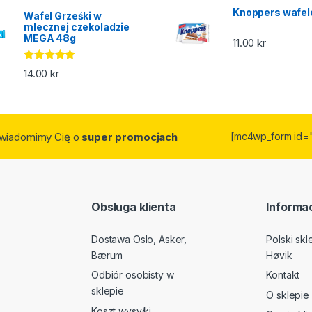
Knoppers wafel
Wafel Grześki w
mlecznej czekoladzie
MEGA 48g
11.00
kr
Oceniono
14.00
kr
5.00
na 5
owiadomimy Cię o
super promocjach
[mc4wp_form id=
Obsługa klienta
Informac
Dostawa Oslo, Asker,
Polski sk
Bærum
Høvik
Odbiór osobisty w
Kontakt
sklepie
O sklepie
Koszt wysyłki