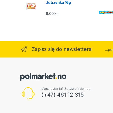
Jutrzenka 16g
8.00
kr
Zapisz się do newslettera
...p
Masz pytania? Zadzwoń do nas.
(+47) 461 12 315