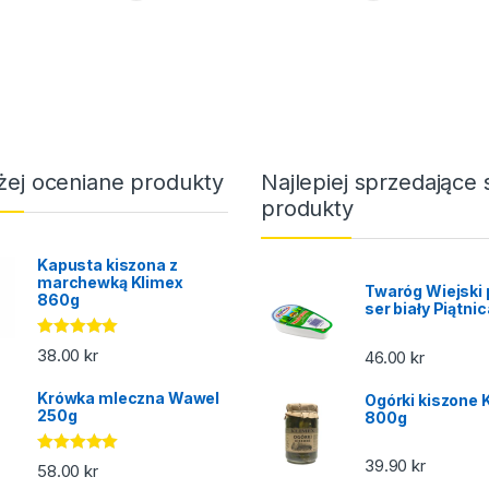
żej oceniane produkty
Najlepiej sprzedające 
produkty
Kapusta kiszona z
marchewką Klimex
Twaróg Wiejski 
860g
ser biały Piątni
Oceniono
38.00
kr
46.00
kr
5.00
na 5
Krówka mleczna Wawel
Ogórki kiszone 
250g
800g
39.90
kr
Oceniono
58.00
kr
5.00
na 5