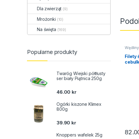
Dla zwierząt
(9)
Mrożonki
Podo
(10)
Na święta
(169)
Wędliny
Popularne produkty
święta
Filety
cebulk
Twaróg Wiejski półtłusty
ser biały Piątnica 250g
46.00
kr
Ogórki kiszone Klimex
800g
39.90
kr
82.
Knoppers wafelek 25g