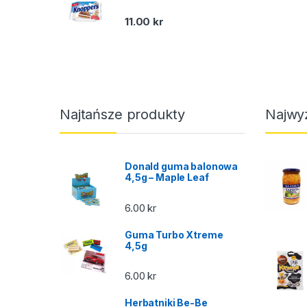
11.00
kr
Najtańsze produkty
Najwy
Donald guma balonowa
4,5g – Maple Leaf
6.00
kr
Guma Turbo Xtreme
4,5g
6.00
kr
Herbatniki Be-Be